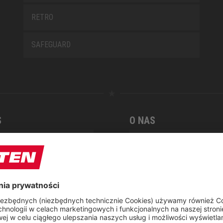
RETRO
SAFEGUARD
S
O NAS
arz kontaktowy
Raport CSR
t
 naprawczy ELTEN