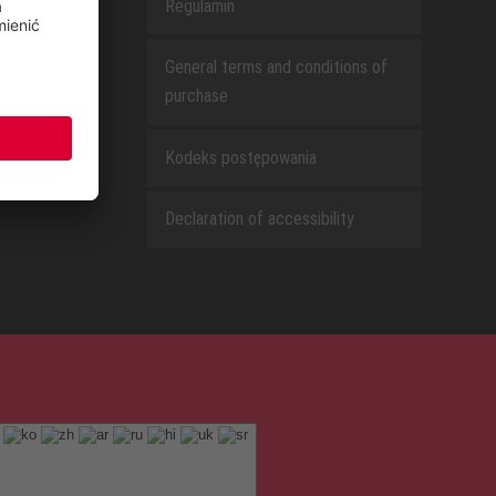
Regulamin
General terms and conditions of
purchase
Kodeks postępowania
Declaration of accessibility