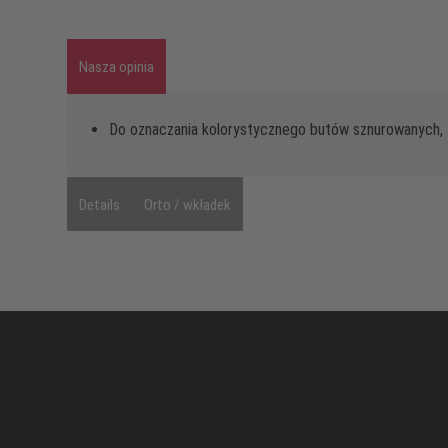
Nasza opinia
Do oznaczania kolorystycznego butów sznurowanych, 
Details
Orto / wkładek