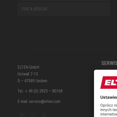
FIRE & RESCUE
SERWI
ELTEN GmbH
Ostwall 7-13
Formul
D – 47589 Uedem
Kontak
Tel.: + 49 (0) 2825 – 80168
E-mail: service@elten.com
Serwis