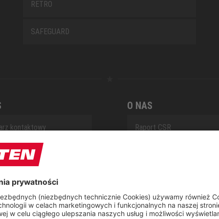
RETRO
SAFEGUARD
S
O NAS
arz kontaktowy
Raport CSR
t
 naprawczy ELTEN
ap