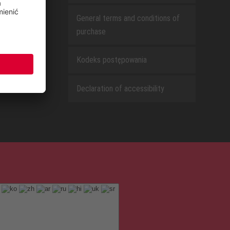
General terms and conditions of
purchase
Kodeks postępowania
Declaration of accessibility