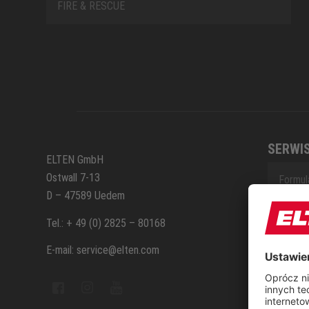
FIRE & RESCUE
SERWI
ELTEN GmbH
Ostwall 7-13
Formul
D – 47589 Uedem
Kontak
Tel.: + 49 (0) 2825 – 80168
E-mail: service@elten.com
Serwis
Sitem