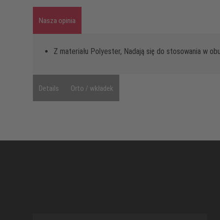
Nasza opinia
Z materiału Polyester, Nadają się do stosowania w o
Details
Orto / wkładek