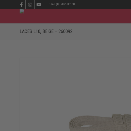
TEL.: +49 (0) 2825 80168
LACES L10, BEIGE – 260092