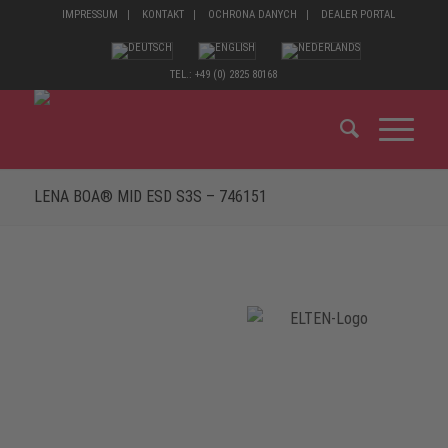
IMPRESSUM
KONTAKT
OCHRONA DANYCH
DEALER PORTAL
TEL.: +49 (0) 2825 80168
LENA BOA® MID ESD S3S – 746151