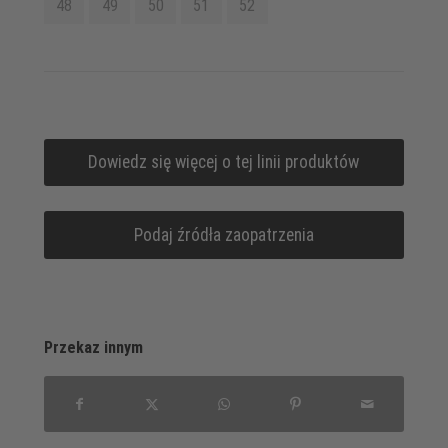
48
49
50
51
52
Dowiedz się więcej o tej linii produktów
Podaj źródła zaopatrzenia
Przekaz innym