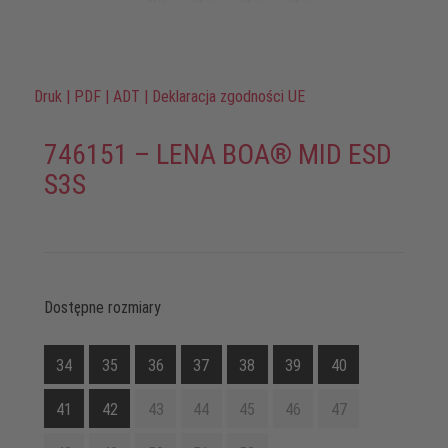
Druk
|
PDF
|
ADT
|
Deklaracja zgodności UE
746151 – LENA BOA® MID ESD
S3S
Dostępne rozmiary
34
35
36
37
38
39
40
41
42
43
44
45
46
47