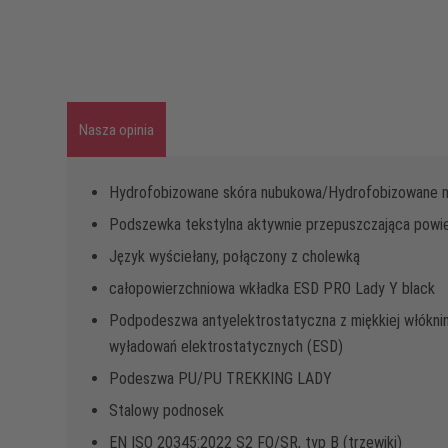
Nasza opinia
Hydrofobizowane skóra nubukowa/Hydrofobizowane ma
Podszewka tekstylna aktywnie przepuszczająca powi
Język wyściełany, połączony z cholewką
całopowierzchniowa wkładka ESD PRO Lady Y black
Podpodeszwa antyelektrostatyczna z miękkiej włókniny
wyładowań elektrostatycznych (ESD)
Podeszwa PU/PU TREKKING LADY
Stalowy podnosek
EN ISO 20345:2022 S2 FO/SR, typ B (trzewiki)