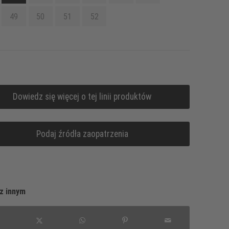
49
50
51
52
Dowiedz się więcej o tej linii produktów
Podaj źródła zaopatrzenia
z innym