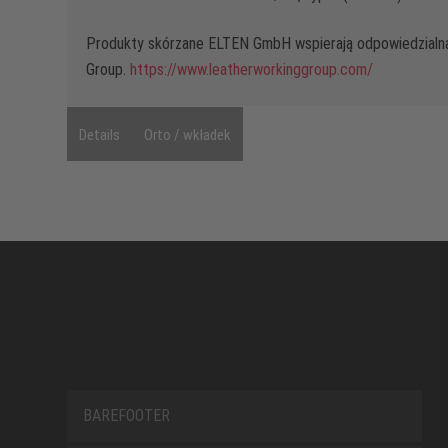
Produkty skórzane ELTEN GmbH wspierają odpowiedzialn
Group.
https://www.leatherworkinggroup.com/
Details
Orto / wkładek
BAREFOOTER