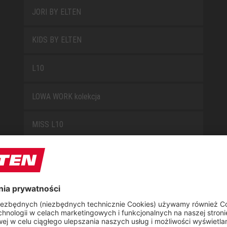
JORI BY ELTEN
KIDS BY ELTEN
L10
LOWA WORK kolekcja
MISS L10
NEW CLASSICS
NOVA
RETRO