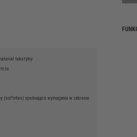
FUNK
teriał tekstylny
etrze
 (softvlies) spełniająca wymagania w zakresie