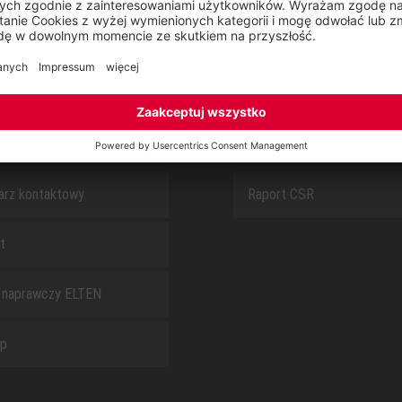
SAFEGUARD
S
O NAS
arz kontaktowy
Raport CSR
t
 naprawczy ELTEN
ap