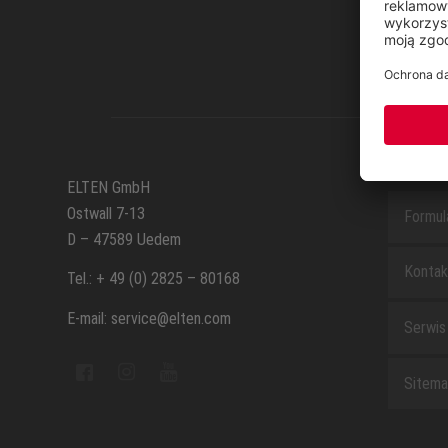
SERWI
ELTEN GmbH
Ostwall 7-13
Formul
D – 47589 Uedem
Kontak
Tel.: + 49 (0) 2825 – 80168
E-mail: service@elten.com
Serwis
Sitem