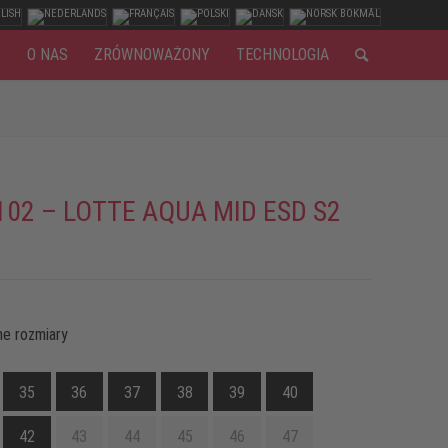
Y
O NAS
ZRÓWNOWAŻONY
TECHNOLOGIA
102 – LOTTE AQUA MID ESD S2
e rozmiary
35
36
37
38
39
40
42
43
44
45
46
47