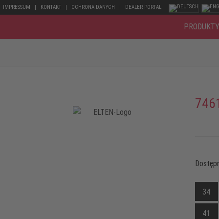
IMPRESSUM
KONTAKT
OCHRONA DANYCH
DEALER PORTAL
PRODUKT
746
Dostępn
34
41