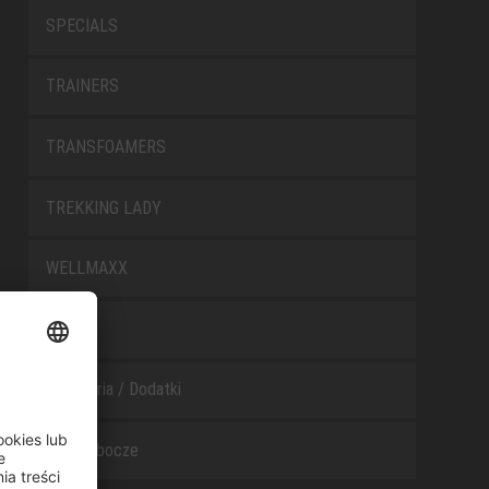
SPECIALS
TRAINERS
TRANSFOAMERS
TREKKING LADY
WELLMAXX
WHITE
Akcesoria / Dodatki
Buty robocze