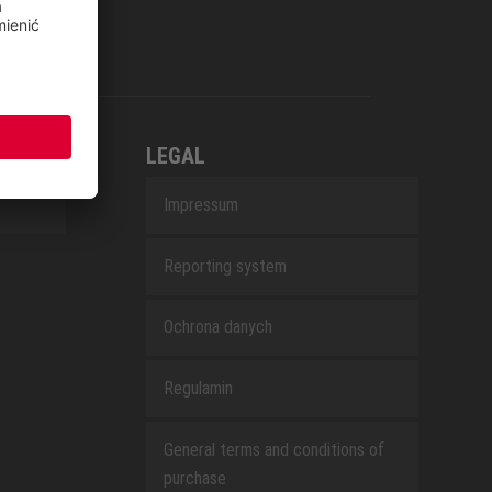
LEGAL
Impressum
Reporting system
Ochrona danych
Regulamin
General terms and conditions of
purchase