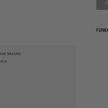
FUNK
iał tekstylny
etrze