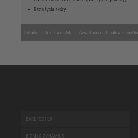
Bez użycia skóry
Details
Orto / wkładek
Zawartości materiałów z recykli
BAREFOOTER
BIOMEX DYNAMICS