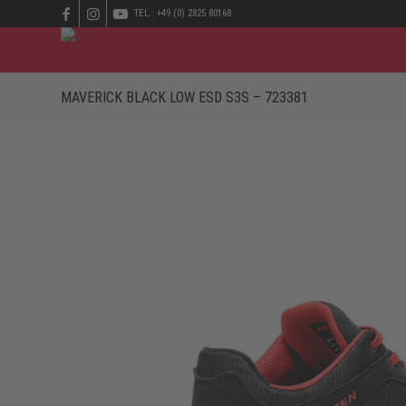
TEL.: +49 (0) 2825 80168
MAVERICK BLACK LOW ESD S3S – 723381