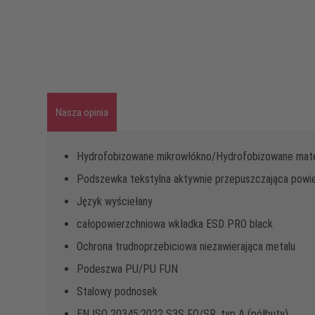
Nasza opinia
Hydrofobizowane mikrowłókno/Hydrofobizowane mater
Podszewka tekstylna aktywnie przepuszczająca powi
Język wyściełany
całopowierzchniowa wkładka ESD PRO black
Ochrona trudnoprzebiciowa niezawierająca metalu
Podeszwa PU/PU FUN
Stalowy podnosek
EN ISO 20345:2022 S3S FO/SR, typ A (półbuty)