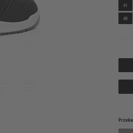
41
48
Przeka