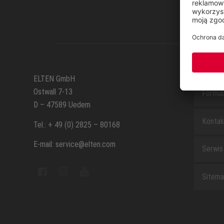
SERWI
ELTEN GmbH
Ostwall 7-13
Formul
D – 47589 Uedem
Kontak
Tel.: + 49 (0) 2825 – 80168
E-mail: service@elten.com
Serwis
Sitem