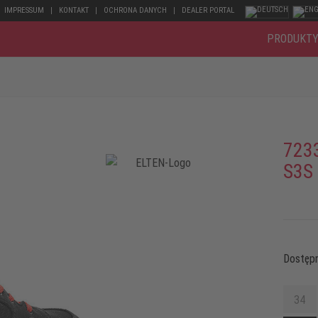
IMPRESSUM
KONTAKT
OCHRONA DANYCH
DEALER PORTAL
PRODUKT
723
S3S
Dostępn
34