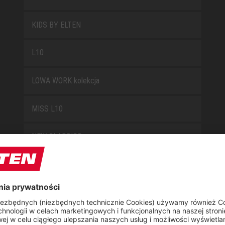
KIDS BY ELTEN
L10
LOWA WORK kolekcja
MISS L10
NEW CLASSICS
NOVA
RETRO
SAFEGUARD