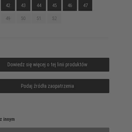
42
43
44
45
46
47
49
50
51
52
Dowiedz się więcej o tej linii produktów
Podaj źródła zaopatrzenia
z innym