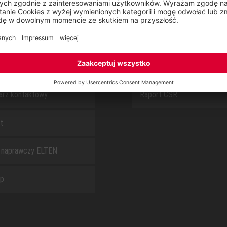
S
O NAS
arz kontaktowy
Raport CSR
t
 naprawczy ELTEN
ap