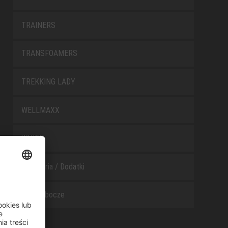
TRAINERS
TRANSFOAMERS
TREKKING LADY
WELLMAXX
WHITE
Akcesoria / Dodatki
Buty robocze