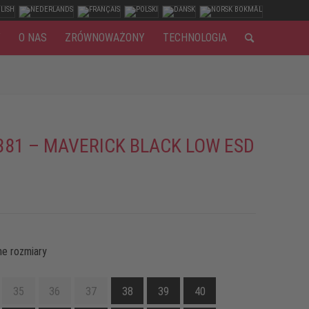
Y
O NAS
ZRÓWNOWAŻONY
TECHNOLOGIA
381 – MAVERICK BLACK LOW ESD
e rozmiary
35
36
37
38
39
40