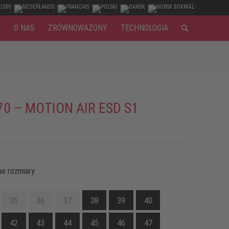
Y
O NAS
ZRÓWNOWAŻONY
TECHNOLOGIA
70 – MOTION AIR ESD S1
e rozmiary
35
36
37
38
39
40
42
43
44
45
46
47