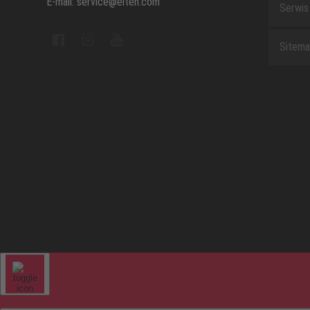
E-mail: service@elten.com
Serwis
Sitem