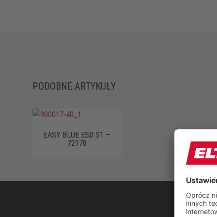
PODOBNE ARTYKUŁY
EASY BLUE ESD S1 –
72178