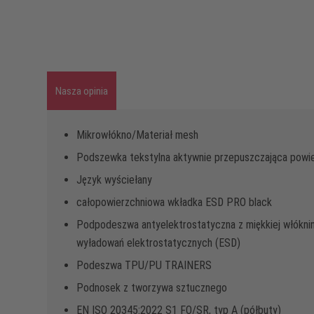
Nasza opinia
Mikrowłókno/Materiał mesh
Podszewka tekstylna aktywnie przepuszczająca powi
Język wyściełany
całopowierzchniowa wkładka ESD PRO black
Podpodeszwa antyelektrostatyczna z miękkiej włókniny
wyładowań elektrostatycznych (ESD)
Podeszwa TPU/PU TRAINERS
Podnosek z tworzywa sztucznego
EN ISO 20345:2022 S1 FO/SR, typ A (półbuty)