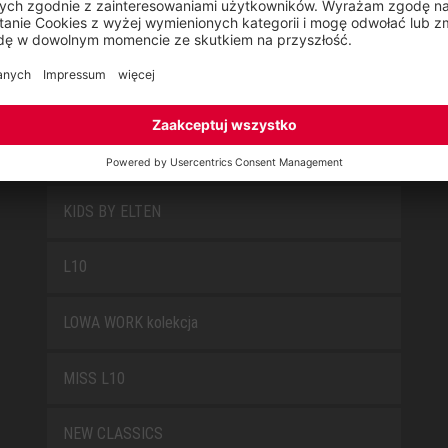
FUN
JORI BY ELTEN
KIDS BY ELTEN
L10
LOWA WORK kolekcja
MISS L10
NEW CLASSICS