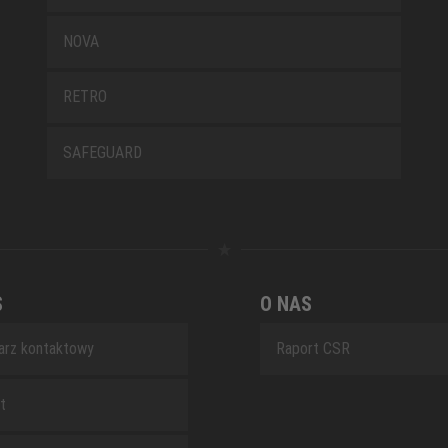
NOVA
RETRO
SAFEGUARD
S
O NAS
arz kontaktowy
Raport CSR
t