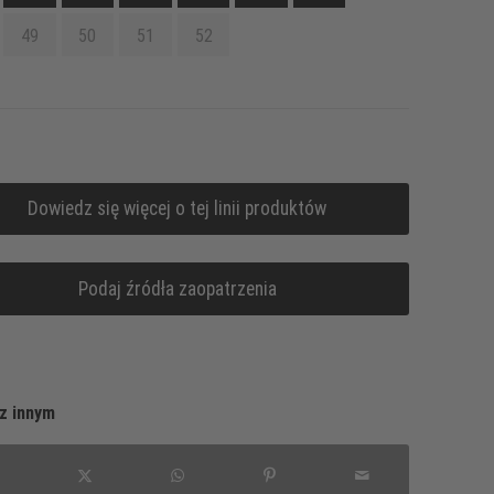
49
50
51
52
Dowiedz się więcej o tej linii produktów
Podaj źródła zaopatrzenia
z innym