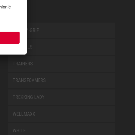
SAFETY-GRIP
SPECIALS
TRAINERS
TRANSFOAMERS
TREKKING LADY
WELLMAXX
WHITE