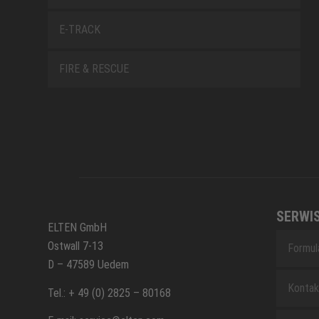
E-TRACK
FIRE & RESCUE
SERWI
ELTEN GmbH
Ostwall 7-13
Formul
D – 47589 Uedem
Kontak
Tel.: + 49 (0) 2825 – 80168