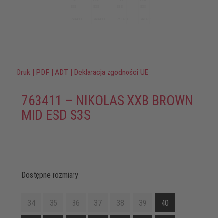
Druk
|
PDF
|
ADT
|
Deklaracja zgodności UE
763411 – NIKOLAS XXB BROWN
MID ESD S3S
Dostępne rozmiary
34
35
36
37
38
39
40