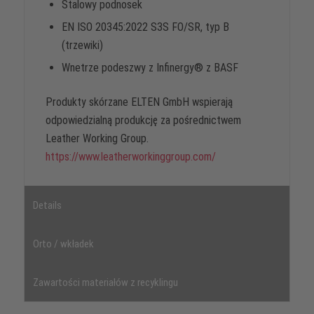
Stalowy podnosek
EN ISO 20345:2022 S3S FO/SR, typ B
(trzewiki)
Wnetrze podeszwy z Infinergy® z BASF
Produkty skórzane ELTEN GmbH wspierają
odpowiedzialną produkcję za pośrednictwem
Leather Working Group.
https://www.leatherworkinggroup.com/
Details
Orto / wkładek
Zawartości materiałów z recyklingu