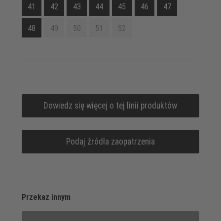
41
42
43
44
45
46
47
48
49
50
51
52
Dowiedz się więcej o tej linii produktów
Podaj źródła zaopatrzenia
Przekaz innym