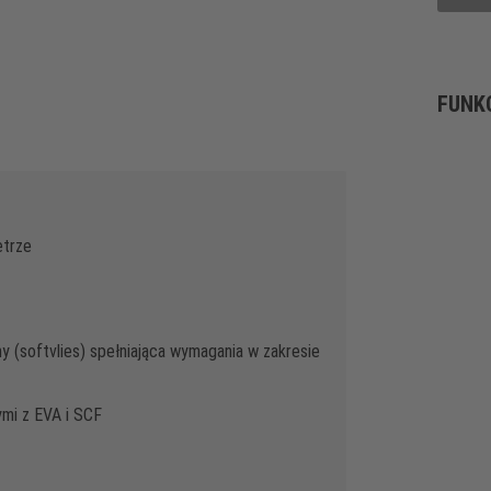
FUNK
etrze
 (softvlies) spełniająca wymagania w zakresie
mi z EVA i SCF