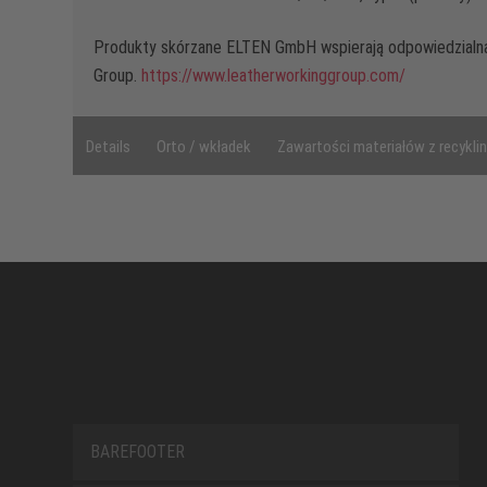
Produkty skórzane ELTEN GmbH wspierają odpowiedzialn
Group.
https://www.leatherworkinggroup.com/
Details
Orto / wkładek
Zawartości materiałów z recykli
BAREFOOTER