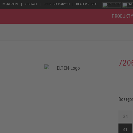
IMPRESSUM
KONTAKT
OCHRONA DANYCH
DEALER PORTAL
PRODUKT
720
Dostępn
34
41