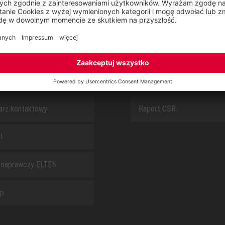
SAFEGUARD
S
O NAS
arz kontaktowy
Raport CSR
t
 naprawczy ELTEN
ap