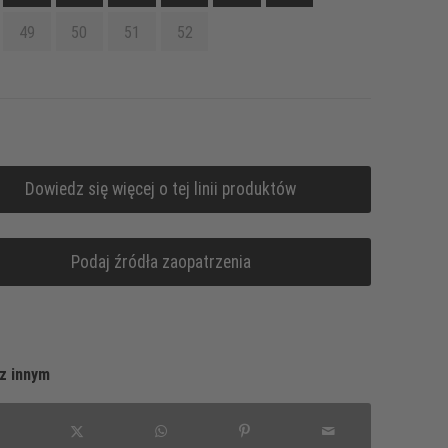
49
50
51
52
Dowiedz się więcej o tej linii produktów
Podaj źródła zaopatrzenia
z innym