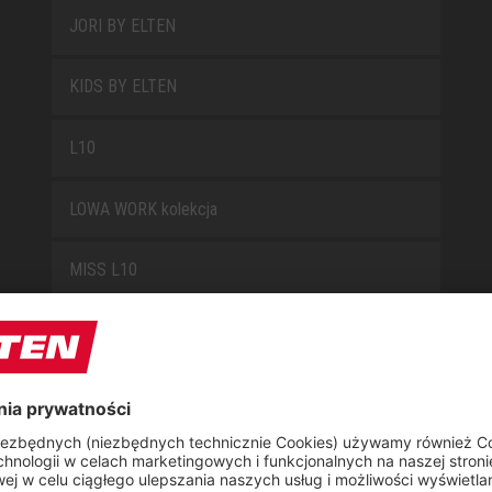
JORI BY ELTEN
KIDS BY ELTEN
L10
LOWA WORK kolekcja
MISS L10
NEW CLASSICS
NOVA
RETRO