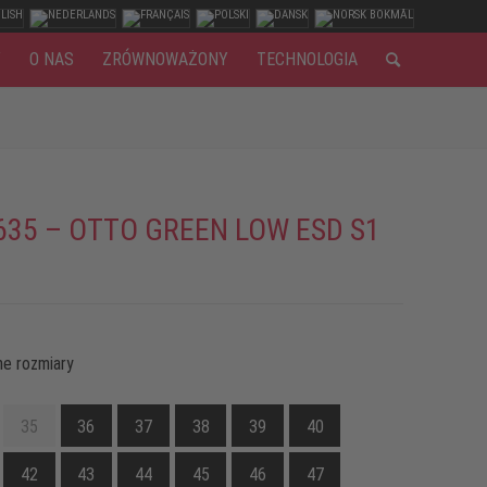
Y
O NAS
ZRÓWNOWAŻONY
TECHNOLOGIA
635 – OTTO GREEN LOW ESD S1
e rozmiary
35
36
37
38
39
40
42
43
44
45
46
47