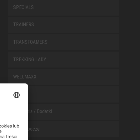
SPECIALS
TRAINERS
TRANSFOAMERS
TREKKING LADY
WELLMAXX
WHITE
Akcesoria / Dodatki
Buty robocze