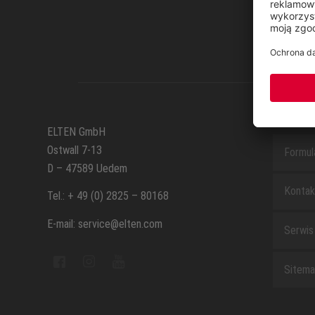
SERWI
ELTEN GmbH
Ostwall 7-13
Formul
D – 47589 Uedem
Kontak
Tel.: + 49 (0) 2825 – 80168
E-mail: service@elten.com
Serwis
Sitem