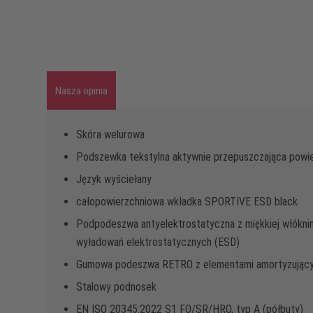
Nasza opinia
Skóra welurowa
Podszewka tekstylna aktywnie przepuszczająca powi
Język wyściełany
całopowierzchniowa wkładka SPORTIVE ESD black
Podpodeszwa antyelektrostatyczna z miękkiej włókniny
wyładowań elektrostatycznych (ESD)
Gumowa podeszwa RETRO z elementami amortyzujący
Stalowy podnosek
EN ISO 20345:2022 S1 FO/SR/HRO, typ A (półbuty)