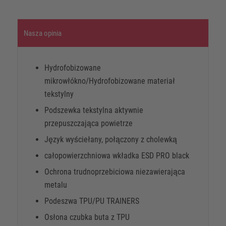
Nasza opinia
Hydrofobizowane
mikrowłókno/Hydrofobizowane materiał
tekstylny
Podszewka tekstylna aktywnie
przepuszczająca powietrze
Język wyściełany, połączony z cholewką
całopowierzchniowa wkładka ESD PRO black
Ochrona trudnoprzebiciowa niezawierająca
metalu
Podeszwa TPU/PU TRAINERS
Osłona czubka buta z TPU