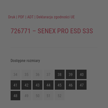
Druk
|
PDF
|
ADT
|
Deklaracja zgodności UE
726771 – SENEX PRO ESD S3S
Dostępne rozmiary
34
35
36
37
38
39
40
41
42
43
44
45
46
47
48
49
50
51
52