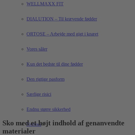
WELLMAXX FIT
DIALUTION – Til krævende fødder
ORTOSE – Arbejde med gigt i knæet
Vores såler
Kun det bedste til dine fødder
Den rigtige pasform
Særlige risici
Endnu større sikkerhed
Sko med et højt indhold af genanvendte
Normer
materialer