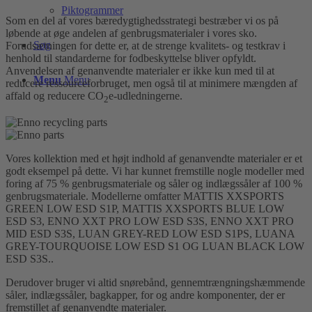
Piktogrammer
Som en del af vores bæredygtighedsstrategi bestræber vi os på
løbende at øge andelen af genbrugsmaterialer i vores sko.
Søg
Forudsætningen for dette er, at de strenge kvalitets- og testkrav i
henhold til standarderne for fodbeskyttelse bliver opfyldt.
Anvendelsen af genanvendte materialer er ikke kun med til at
Menu
Menu
reducere ressourceforbruget, men også til at minimere mængden af
affald og reducere CO
e-udledningerne.
2
Vores kollektion med et højt indhold af genanvendte materialer er et
godt eksempel på dette. Vi har kunnet fremstille nogle modeller med
foring af 75 % genbrugsmateriale og såler og indlægssåler af 100 %
genbrugsmateriale. Modellerne omfatter MATTIS XXSPORTS
GREEN LOW ESD S1P, MATTIS XXSPORTS BLUE LOW
ESD S3, ENNO XXT PRO LOW ESD S3S, ENNO XXT PRO
MID ESD S3S, LUAN GREY-RED LOW ESD S1PS, LUANA
GREY-TOURQUOISE LOW ESD S1 OG LUAN BLACK LOW
ESD S3S..
Derudover bruger vi altid snørebånd, gennemtrængningshæmmende
såler, indlægssåler, bagkapper, for og andre komponenter, der er
fremstillet af genanvendte materialer.