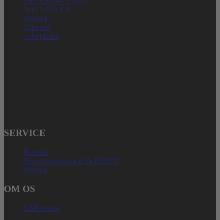
TREKKING LADY
WELLMAXX
WHITE
Tilbehør
Arbejdssko
ELTEN GmbH
Ostwall 7-13
D – 47589 Uedem
Telefonnummer: + 49 (0) 2825 – 80168
E-mail: service@elten.com
SERVICE
Kontakt
Reparationsservice fra ELTEN
Sitemap
OM OS
CSR report