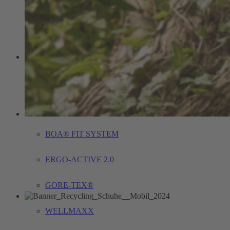
Sko med et højt indhold af genanvendte materialer
Bæredygtighedsrapport
Teknologi
BETTERGUARDS
BIOMEX PROTECTION©
BOA® FIT SYSTEM
ERGO-ACTIVE 2.0
GORE-TEX®
WELLMAXX