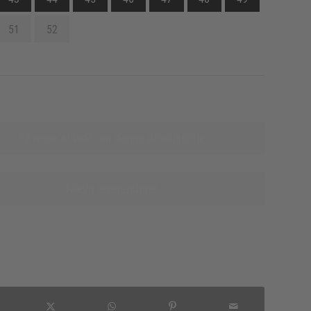
51
52
Få mere at vide om denne produktlinje
Nævn leverandører