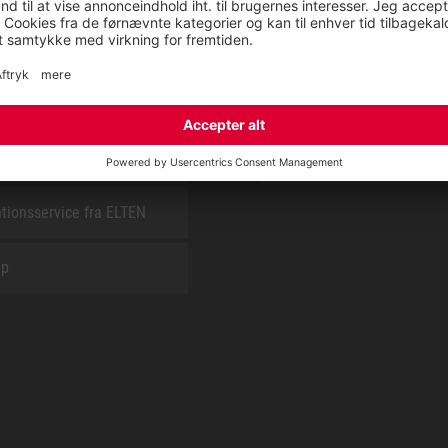
E
OM OS
t
CSR report
tionsservice fra ELTEN
ap