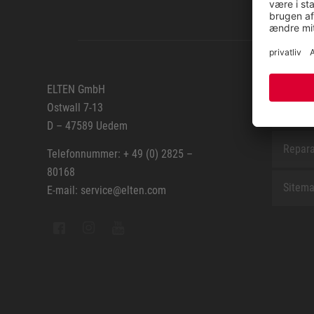
SERVIC
ELTEN GmbH
Ostwall 7-13
Kontak
D – 47589 Uedem
Repara
Telefonnummer: + 49 (0) 2825 –
80168
Sitem
E-mail: service@elten.com