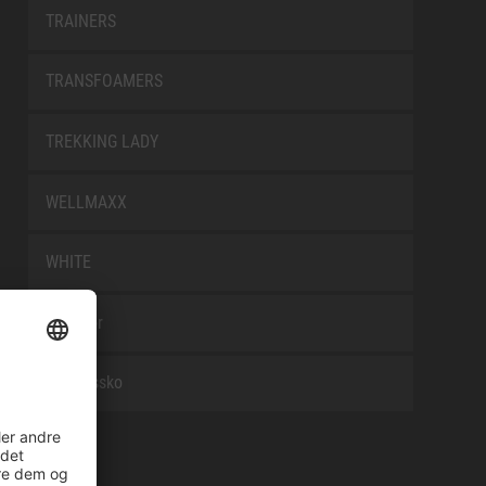
TRAINERS
TRANSFOAMERS
TREKKING LADY
WELLMAXX
WHITE
Tilbehør
Arbejdssko