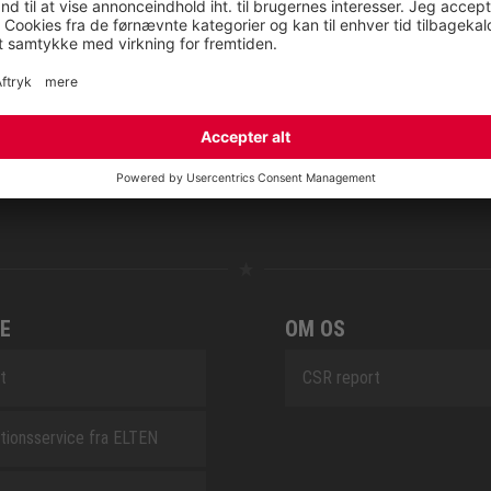
NOVA
RETRO
SAFEGUARD
E
OM OS
t
CSR report
tionsservice fra ELTEN