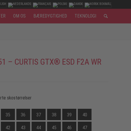
TER
OM OS
BÆREDYGTIGHED
TEKNOLOGI
51 – CURTIS GTX® ESD F2A WR
rte skostørrelser
35
36
37
38
39
40
42
43
44
45
46
47