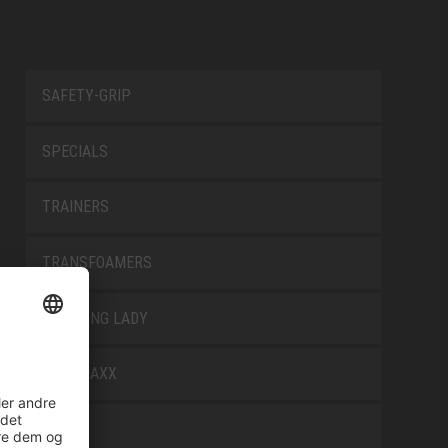
SAFETY-GRIP
SPECIALS
TRAINERS
TRANSFOAMERS
TREKKING LADY
WELLMAXX
WHITE