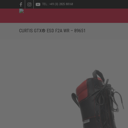
TEL.: +49 (0) 2825 80168
CURTIS GTX® ESD F2A WR – 89651