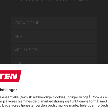
FIRE & RESCUE
FUN
JORI BY ELTEN
L10
LOWA WORK COLLECTION
MISS L10
NEW CLASSICS