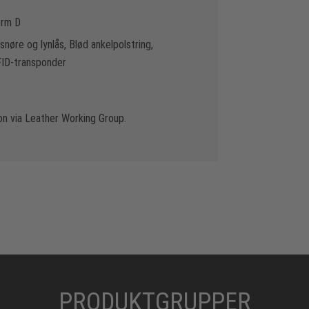
orm D
øre og lynlås, Blød ankelpolstring,
FID-transponder
n via Leather Working Group.
PRODUKTGRUPPER