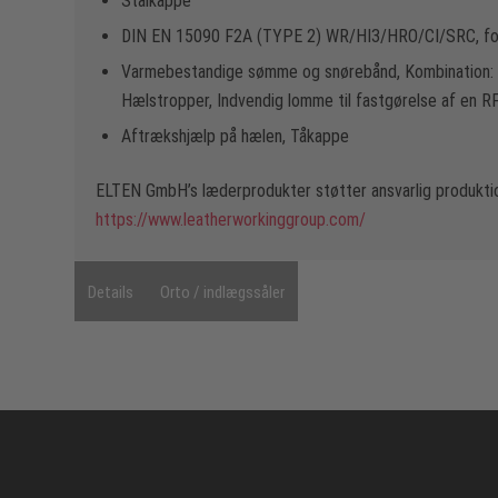
Stålkappe
DIN EN 15090 F2A (TYPE 2) WR/HI3/HRO/CI/SRC, f
Varmebestandige sømme og snørebånd, Kombination: sn
Hælstropper, Indvendig lomme til fastgørelse af en R
Aftrækshjælp på hælen, Tåkappe
ELTEN GmbH’s læderprodukter støtter ansvarlig produktio
https://www.leatherworkinggroup.com/
Details
Orto / indlægssåler