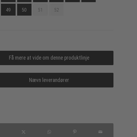
49
50
51
52
Få mere at vide om denne produktlinje
Nævn leverandører