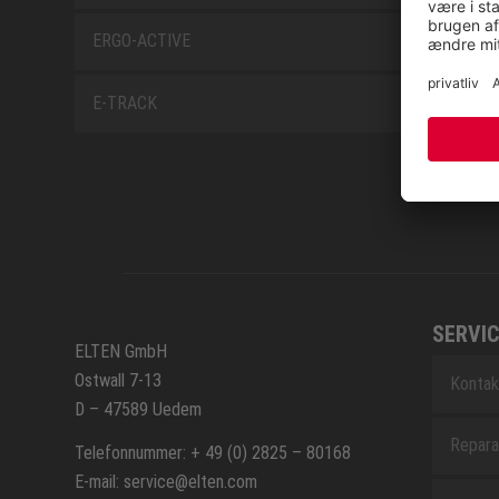
ERGO-ACTIVE
E-TRACK
SERVIC
ELTEN GmbH
Ostwall 7-13
Kontak
D – 47589 Uedem
Repara
Telefonnummer: + 49 (0) 2825 – 80168
E-mail: service@elten.com