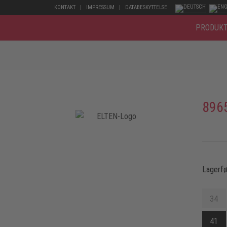
KONTAKT
IMPRESSUM
DATABESKYTTELSE
PRODUK
896
Lagerfø
34
41