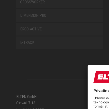
CROSSWORKER
DIMENSION PRO
ERGO-ACTIVE
E-TRACK
SERVIC
ELTEN GmbH
Ostwall 7-13
Kontak