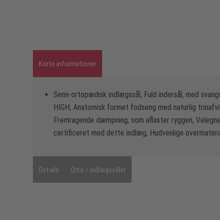
Korte informationer
Semi-ortopædisk indlægssål, Fuld indersål, med svangs
HIGH, Anatomisk formet fodseng med naturlig trinafvik
Fremragende dæmpning, som aflaster ryggen, Velegnet 
certificeret med dette indlæg, Hudvenlige overmateri
Details
Orto / indlægssåler