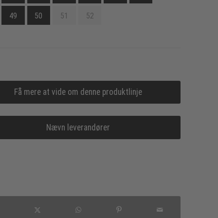
49
50
51
52
Få mere at vide om denne produktlinje
Nævn leverandører