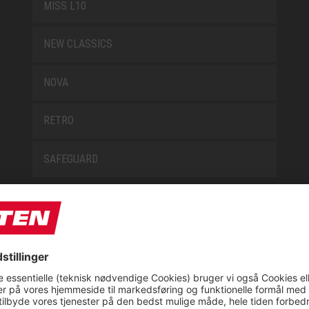
MISS L10
NEW CLASSICS
NOVA
RETRO
SAFEGUARD
E
OM OS
t
CSR report