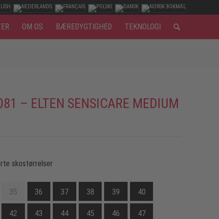
TER
OM OS
BÆREDYGTIGHED
TEKNOLOGI
081 – ELTEN SENSICARE MEDIUM
rte skostørrelser
35
36
37
38
39
40
42
43
44
45
46
47