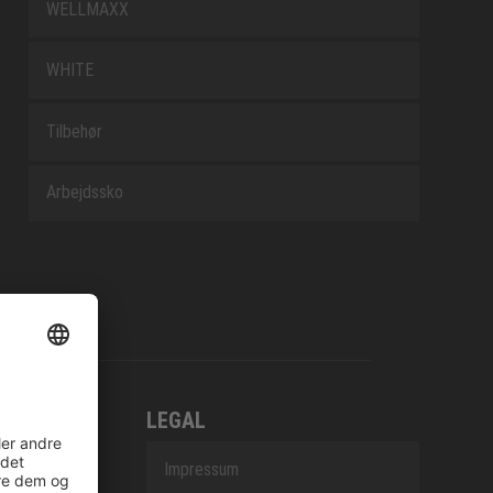
WELLMAXX
WHITE
Tilbehør
Arbejdssko
LEGAL
Impressum