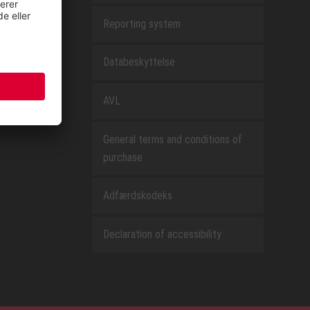
Reporting system
Databeskyttelse
AVL
General terms and conditions of
purchase
Adfærdskodeks
Declaration of accessibility