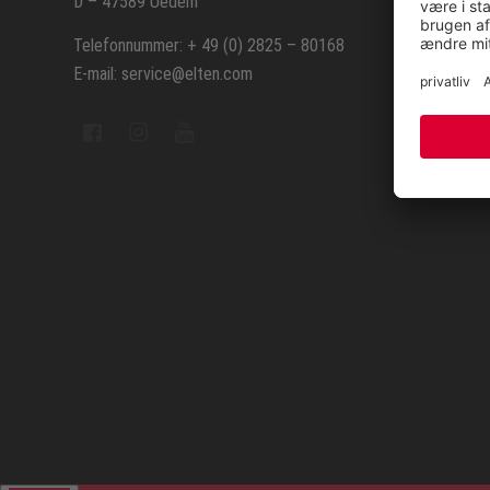
D – 47589 Uedem
Repara
Telefonnummer: + 49 (0) 2825 – 80168
E-mail: service@elten.com
Sitem