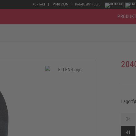
KONTAKT
IMPRESSUM
DATABESKYTTELSE
PRODUK
204
Lagerfø
34
41