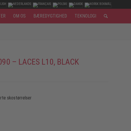
TER
OM OS
BÆREDYGTIGHED
TEKNOLOGI
090 – LACES L10, BLACK
rte skostørrelser