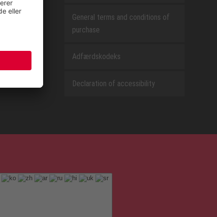
General terms and conditions of
purchase
Adfærdskodeks
Declaration of accessibility