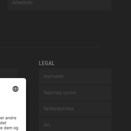
Arbejdssko
LEGAL
Impressum
Reporting system
Databeskyttelse
AVL