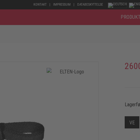
KONTAKT
IMPRESSUM
DATABESKYTTELSE
PRODUK
260
Lagerfø
VE