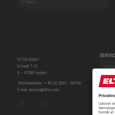
E-TRACK
SERVIC
ELTEN GmbH
Ostwall 7-13
Kontak
D – 47589 Uedem
Repara
Telefonnummer: + 49 (0) 2825 – 80168
E-mail: service@elten.com
Sitem