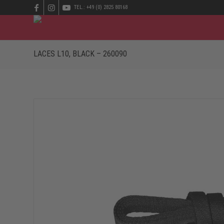
TEL.: +49 (0) 2825 80168
LACES L10, BLACK – 260090