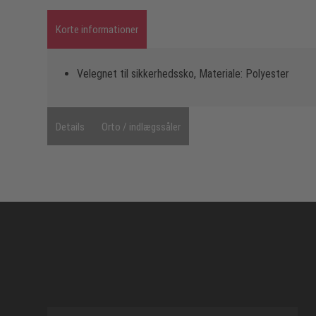
Korte informationer
Velegnet til sikkerhedssko, Materiale: Polyester
Details
Orto / indlægssåler