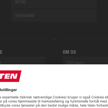
RETRO
SAFEGUARD
E
OM OS
t
CSR report
tionsservice fra ELTEN
ap