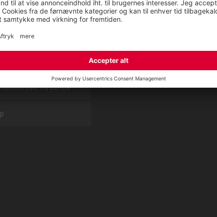
E
OM OS
t
CSR report
tionsservice fra ELTEN
ap