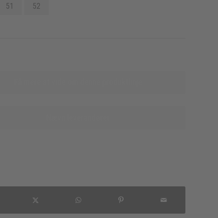
51
52
Få mere at vide om denne produktlinje
Nævn leverandører