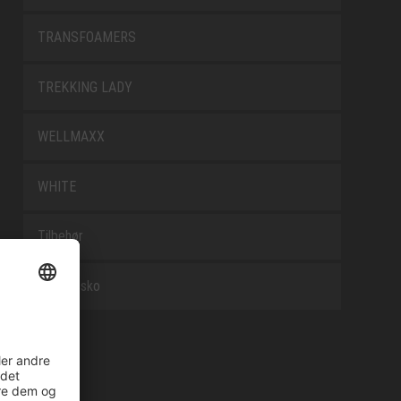
TRANSFOAMERS
TREKKING LADY
WELLMAXX
WHITE
Tilbehør
Arbejdssko