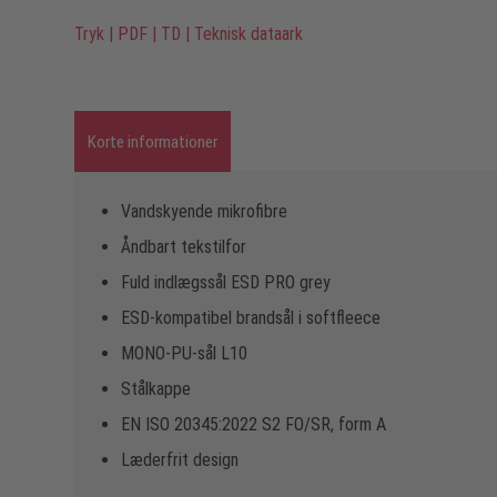
Tryk
|
PDF
|
TD
|
Teknisk dataark
Korte informationer
Vandskyende mikrofibre
Åndbart tekstilfor
Fuld indlægssål ESD PRO grey
ESD-kompatibel brandsål i softfleece
MONO-PU-sål L10
Stålkappe
EN ISO 20345:2022 S2 FO/SR, form A
Læderfrit design