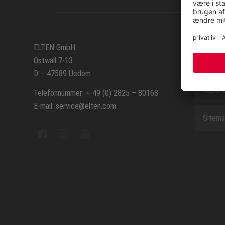
SERVIC
ELTEN GmbH
Ostwall 7-13
Kontak
D – 47589 Uedem
Repara
Telefonnummer: + 49 (0) 2825 – 80168
E-mail: service@elten.com
Sitem