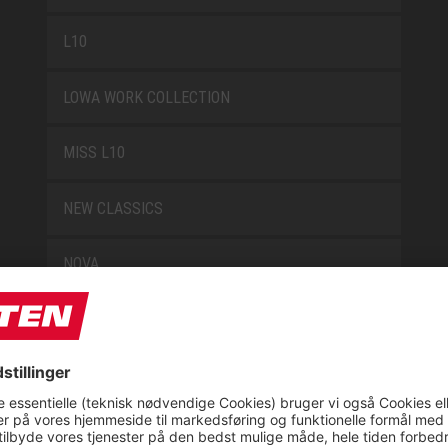
L10
LOWA WORK COLLECTION
MISS L10
NEW CLASSICS
NOVA
RETRO
SAFEGUARD