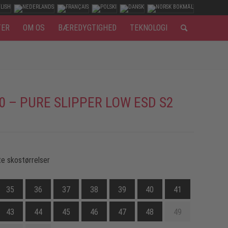
TER
OM OS
BÆREDYGTIGHED
TEKNOLOGI
0 – PURE SLIPPER LOW ESD S2
e skostørrelser
35
36
37
38
39
40
41
43
44
45
46
47
48
49