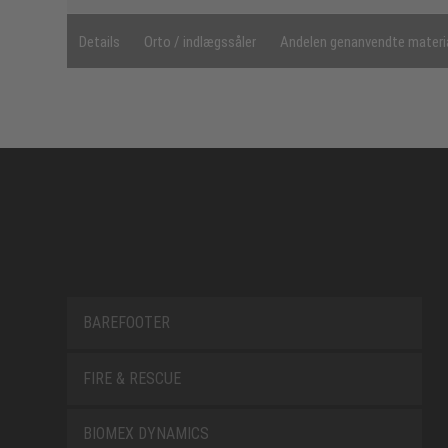
Details
Orto / indlægssåler
Andelen genanvendte materi
BAREFOOTER
FIRE & RESCUE
BIOMEX DYNAMICS