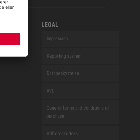
LEGAL
Impressum
Reporting system
Databeskyttelse
AVL
General terms and conditions of
purchase
Adfærdskodeks