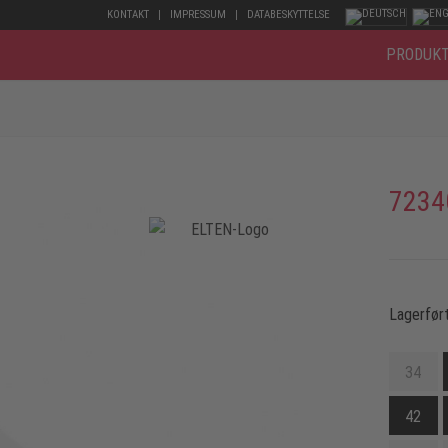
KONTAKT
IMPRESSUM
DATABESKYTTELSE
PRODUK
7234
Lagerført
34
42