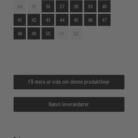
34
35
36
37
38
39
40
41
42
43
44
45
46
47
48
49
50
51
52
Få mere at vide om denne produktlinje
Nævn leverandører