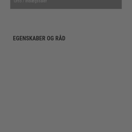
Orto / indlægssåler
EGENSKABER OG RÅD