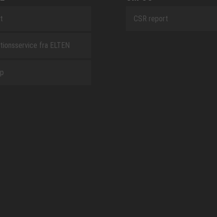
t
CSR report
tionsservice fra ELTEN
ap