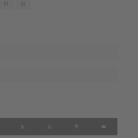
51
52
Få mere at vide om denne produktlinje
Nævn leverandører