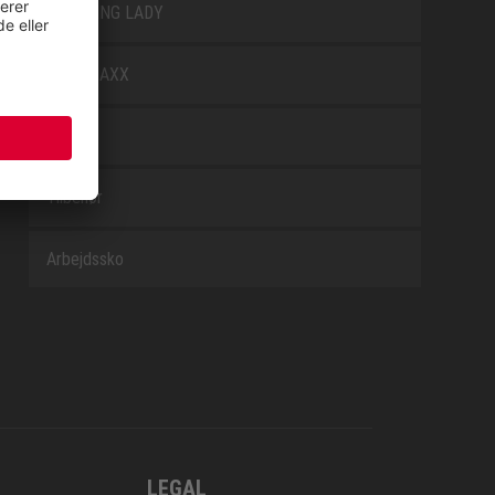
TREKKING LADY
WELLMAXX
WHITE
Tilbehør
Arbejdssko
LEGAL