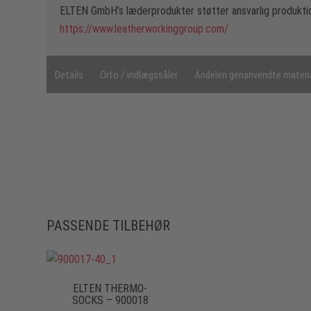
ELTEN GmbH’s læderprodukter støtter ansvarlig produktio
https://www.leatherworkinggroup.com/
Details
Orto / indlægssåler
Andelen genanvendte materi
PASSENDE TILBEHØR
ELTEN THERMO-
SOCKS – 900018