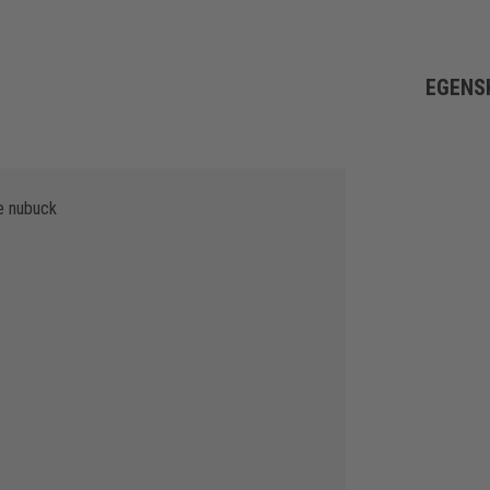
EGENS
e nubuck