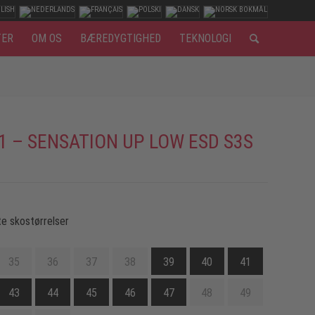
TER
OM OS
BÆREDYGTIGHED
TEKNOLOGI
1 – SENSATION UP LOW ESD S3S
e skostørrelser
35
36
37
38
39
40
41
43
44
45
46
47
48
49