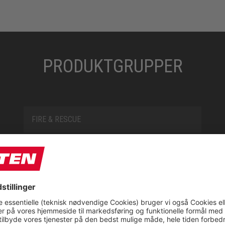
PRODUKTGRUPPER
FIRE & RESCUE
FUN
JORI BY ELTEN
L10