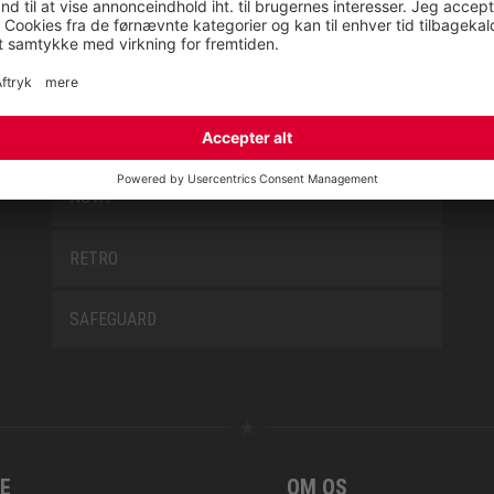
LOWA WORK COLLECTION
MISS L10
NEW CLASSICS
NOVA
RETRO
SAFEGUARD
E
OM OS