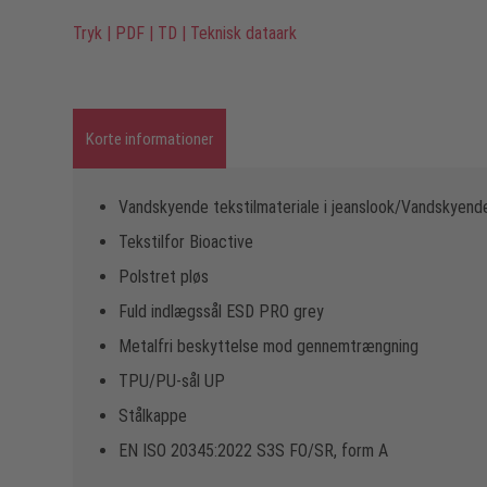
Tryk
|
PDF
|
TD
|
Teknisk dataark
Korte informationer
Vandskyende tekstilmateriale i jeanslook/Vandskyend
Tekstilfor Bioactive
Polstret pløs
Fuld indlægssål ESD PRO grey
Metalfri beskyttelse mod gennemtrængning
TPU/PU-sål UP
Stålkappe
EN ISO 20345:2022 S3S FO/SR, form A