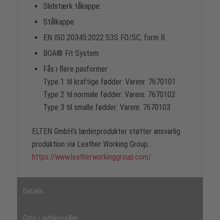
Slidstærk tåkappe
Stålkappe
EN ISO 20345:2022 S3S FO/SC, form B
BOA® Fit System
Fås i flere pasformer
Type 1 til kraftige fødder: Varenr. 7670101
Type 2 til normale fødder: Varenr. 7670102
Type 3 til smalle fødder: Varenr. 7670103
ELTEN GmbH’s læderprodukter støtter ansvarlig
produktion via Leather Working Group.
https://www.leatherworkinggroup.com/
Details
Orto / indlægssåler