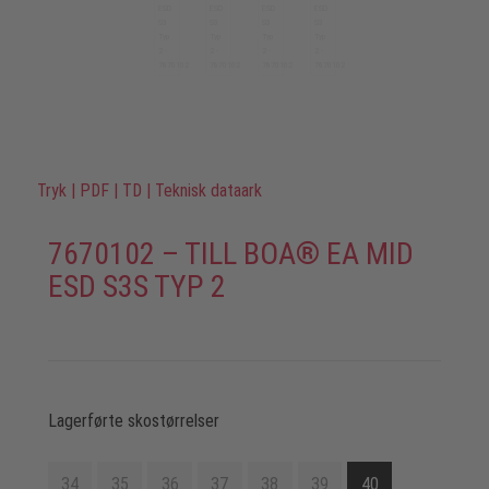
Tryk
|
PDF
|
TD
|
Teknisk dataark
7670102 – TILL BOA® EA MID
ESD S3S TYP 2
Lagerførte skostørrelser
34
35
36
37
38
39
40