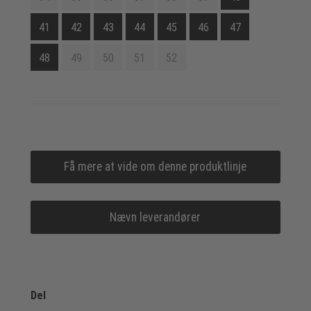
41
42
43
44
45
46
47
48
49
50
51
52
Få mere at vide om denne produktlinje
Nævn leverandører
Del