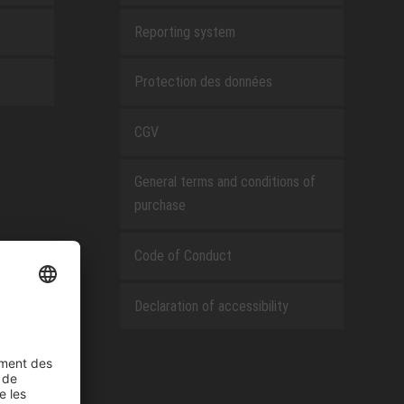
Reporting system
Protection des données
CGV
General terms and conditions of
purchase
Code of Conduct
Declaration of accessibility