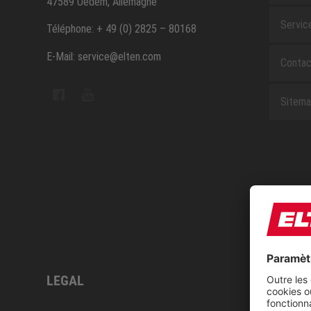
47589 Uedem, Allemagne
Servic
Téléphone: + 49 (0) 2825 – 80168
E-Mail: service@elten.com
Contac
Sitem
LEGAL