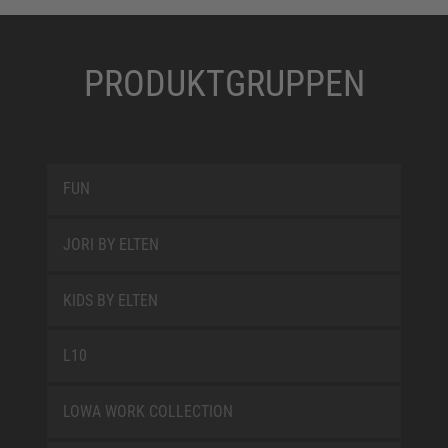
PRODUKTGRUPPEN
FUN
JORI BY ELTEN
KIDS BY ELTEN
L10
LOWA WORK COLLECTION