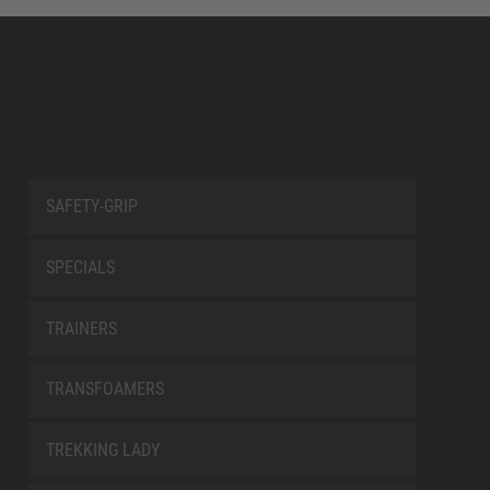
SAFETY-GRIP
SPECIALS
TRAINERS
TRANSFOAMERS
TREKKING LADY