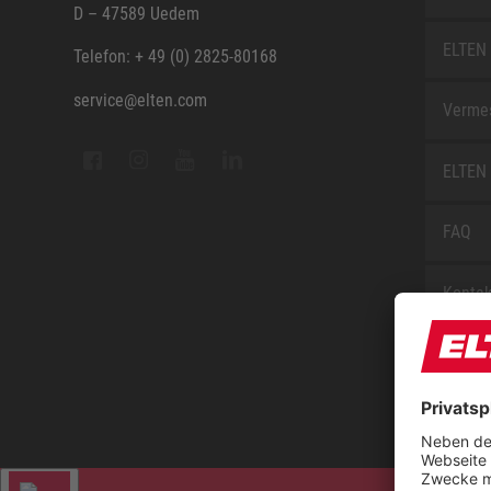
D – 47589 Uedem
ELTEN 
Telefon: + 49 (0) 2825-80168
service@elten.com
Vermes
ELTEN 
FAQ
Kontak
Sitem