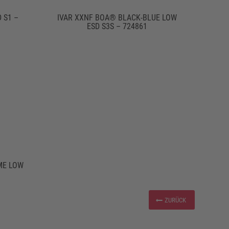
 S1 –
IVAR XXNF BOA® BLACK-BLUE LOW
ESD S3S – 724861
ME LOW
ZURÜCK