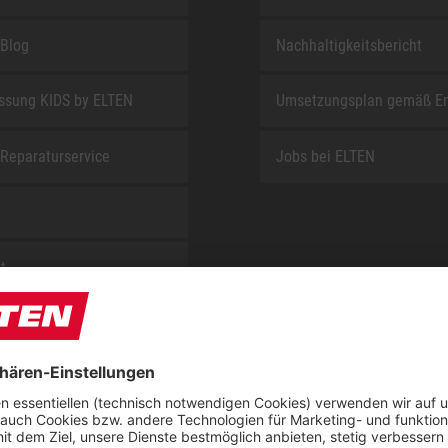
Blog
Nachhaltigkeitsbericht
sung KIDS by ELTEN
Umsetzungsplan gemäß E
Reparaturservice
Jobs bei ELTEN
t
ap