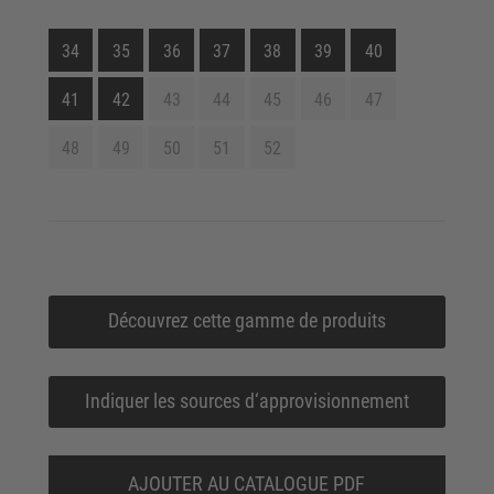
34
35
36
37
38
39
40
41
42
43
44
45
46
47
48
49
50
51
52
Découvrez cette gamme de produits
Indiquer les sources d‘approvisionnement
AJOUTER AU CATALOGUE PDF