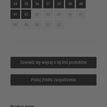
34
35
36
37
38
39
40
41
42
43
44
45
46
47
48
49
50
51
52
Dowiedz się więcej o tej linii produktów
Podaj źródła zaopatrzenia
Przekaz innym