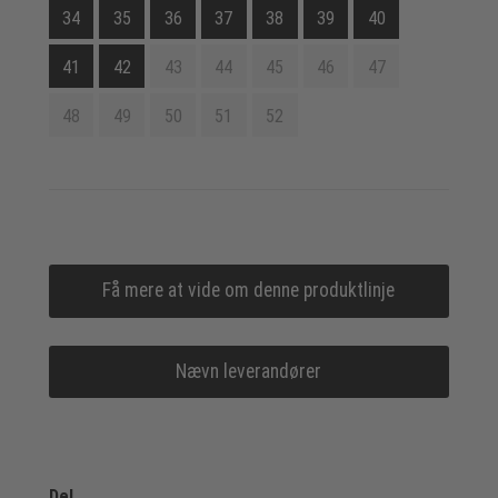
34
35
36
37
38
39
40
41
42
43
44
45
46
47
48
49
50
51
52
Få mere at vide om denne produktlinje
Nævn leverandører
Del