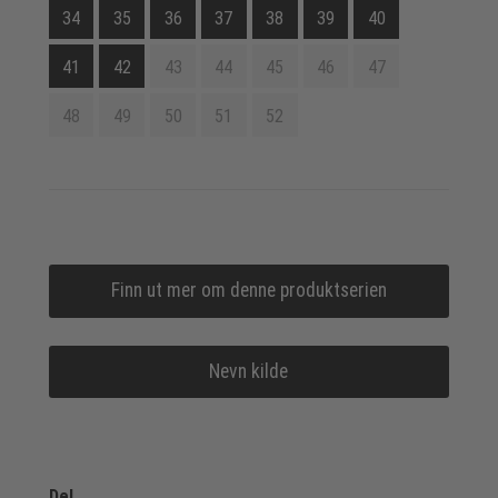
34
35
36
37
38
39
40
41
42
43
44
45
46
47
48
49
50
51
52
Finn ut mer om denne produktserien
Nevn kilde
Del