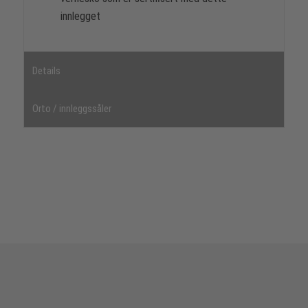
innlegget
Details
Orto / innleggssåler