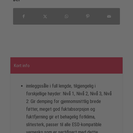
Kort info
innleggssåle i full lengde, tilgjengelig i
forskjellige høyder: Nivå 1, Nivå 2, Nivå 3, Nivå
2: Gir demping for gjennomsnittlig brede
føtter, meget god fuktabsorpsjon og
fuktfjerning gir et behagelig fotklima,
slitesterk, passer til alle ESD-kompatible
vernesko som er sertifisert med dette