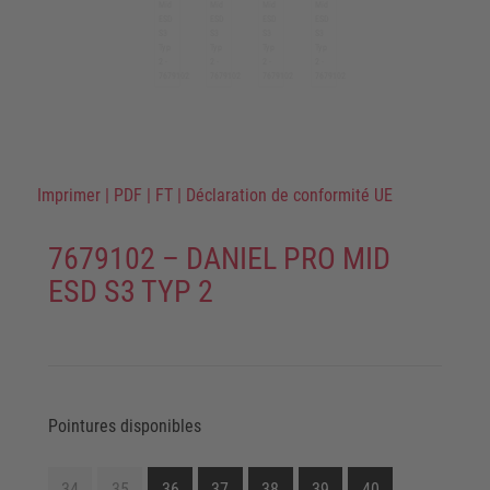
Imprimer
|
PDF
|
FT
|
Déclaration de conformité UE
7679102 – DANIEL PRO MID
ESD S3 TYP 2
Pointures disponibles
34
35
36
37
38
39
40