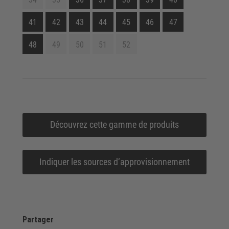
41
42
43
44
45
46
47
48
49
50
51
52
Découvrez cette gamme de produits
Indiquer les sources d‘approvisionnement
Partager