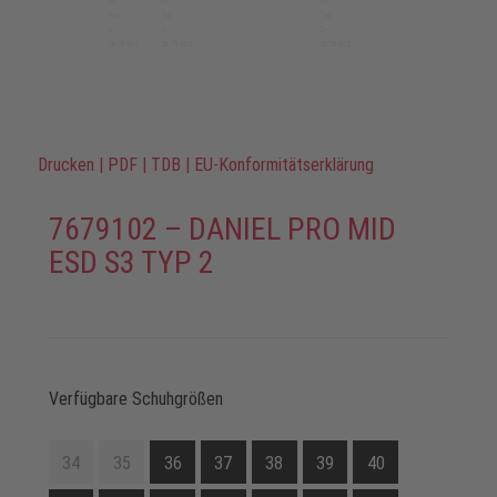
Drucken
|
PDF
|
TDB
|
EU-Konformitätserklärung
7679102 – DANIEL PRO MID
ESD S3 TYP 2
Verfügbare Schuhgrößen
34
35
36
37
38
39
40