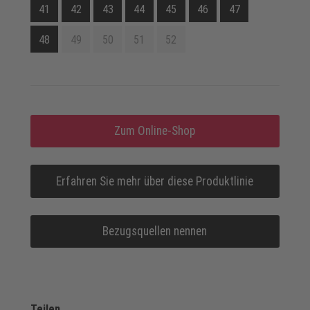
41
42
43
44
45
46
47
48
49
50
51
52
Zum Online-Shop
Erfahren Sie mehr über diese Produktlinie
Bezugsquellen nennen
Teilen