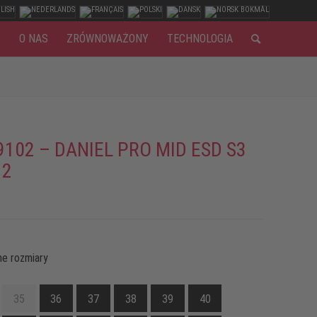
Y
O NAS
ZRÓWNOWAŻONY
TECHNOLOGIA
9102 – DANIEL PRO MID ESD S3
 2
e rozmiary
35
36
37
38
39
40