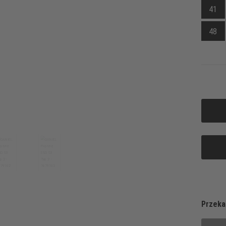
41
48
Przeka