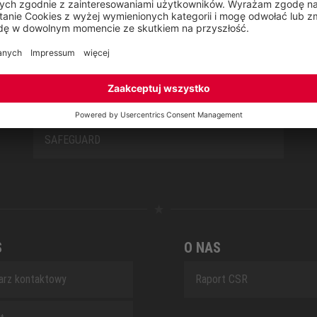
NEW CLASSICS
NOVA
RETRO
SAFEGUARD
S
O NAS
arz kontaktowy
Raport CSR