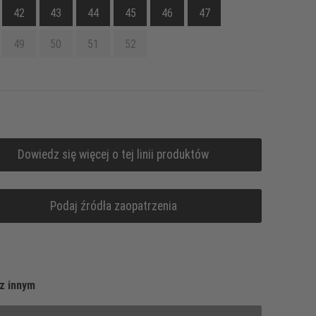
42
43
44
45
46
47
49
50
51
52
Dowiedz się więcej o tej linii produktów
Podaj źródła zaopatrzenia
z innym