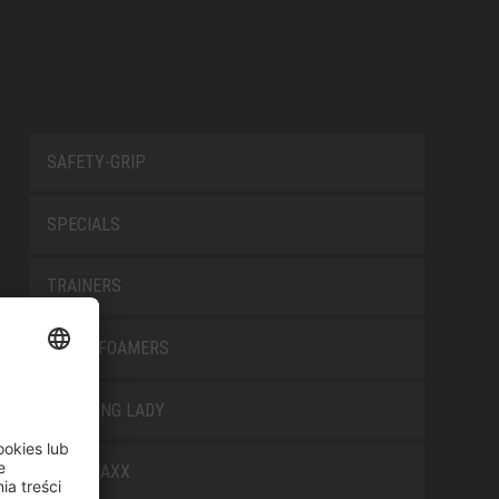
SAFETY-GRIP
SPECIALS
TRAINERS
TRANSFOAMERS
TREKKING LADY
WELLMAXX