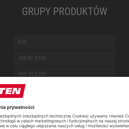
GRUPY PRODUKTÓW
FUN
JORI BY ELTEN
KIDS BY ELTEN
L10
LOWA WORK kolekcja
MISS L10