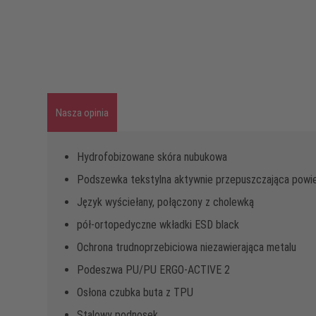
Nasza opinia
Hydrofobizowane skóra nubukowa
Podszewka tekstylna aktywnie przepuszczająca powi
Język wyściełany, połączony z cholewką
pół-ortopedyczne wkładki ESD black
Ochrona trudnoprzebiciowa niezawierająca metalu
Podeszwa PU/PU ERGO-ACTIVE 2
Osłona czubka buta z TPU
Stalowy podnosek