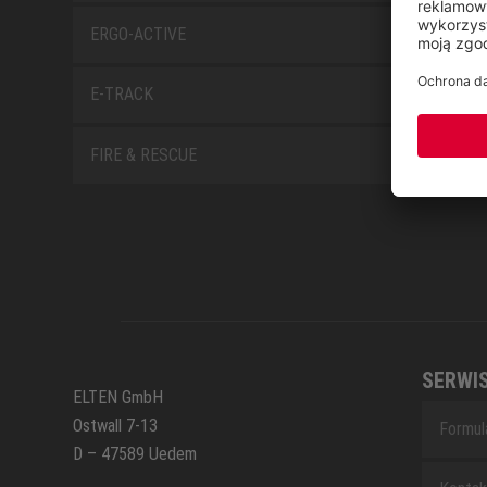
ERGO-ACTIVE
E-TRACK
FIRE & RESCUE
SERWI
ELTEN GmbH
Ostwall 7-13
Formul
D – 47589 Uedem