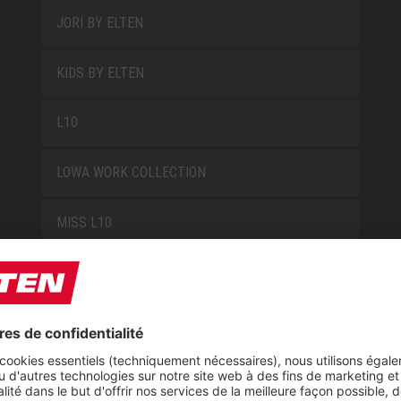
JORI BY ELTEN
KIDS BY ELTEN
L10
LOWA WORK COLLECTION
MISS L10
NEW CLASSICS
NOVA
RETRO