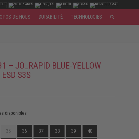
OPOS DE NOUS
DURABILITÉ
TECHNOLOGIES
31 – JO_RAPID BLUE-YELLOW
 ESD S3S
es disponibles
35
36
37
38
39
40