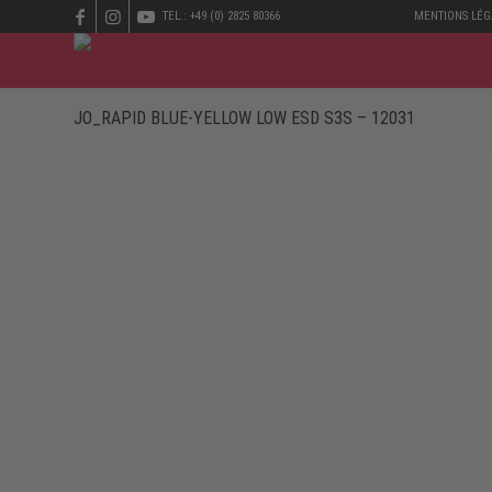
TEL.: +49 (0) 2825 80366
MENTIONS LÉG
JO_RAPID BLUE-YELLOW LOW ESD S3S – 12031