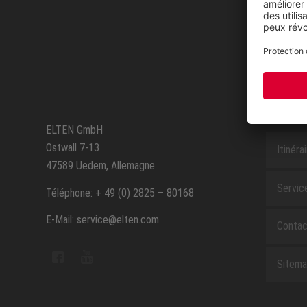
SERVIC
ELTEN GmbH
Ostwall 7-13
Itinéra
47589 Uedem, Allemagne
Servic
Téléphone: + 49 (0) 2825 – 80168
E-Mail: service@elten.com
Contac
Sitem