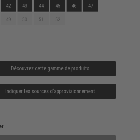
42
43
44
45
46
47
49
50
51
52
Découvrez cette gamme de produits
Indiquer les sources d‘approvisionnement
er