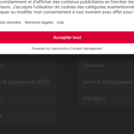
SAFEGUARD
E
À PROPOS DE NOUS
ire
Expositions
e de réparations de ELTEN
Centre de téléchargement
t
CSR-Report
ap