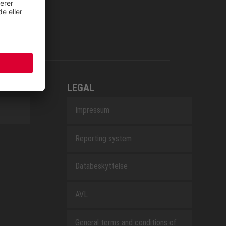
LEGAL
Impressum
Reporting system
Databeskyttelse
AVL
General terms and conditions of