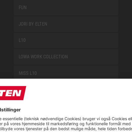
FUN
JORI BY ELTEN
L10
LOWA WORK COLLECTION
MISS L10
NEW CLASSICS
NOVA
RETRO