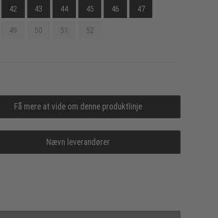
42
43
44
45
46
47
49
50
51
52
Få mere at vide om denne produktlinje
Nævn leverandører