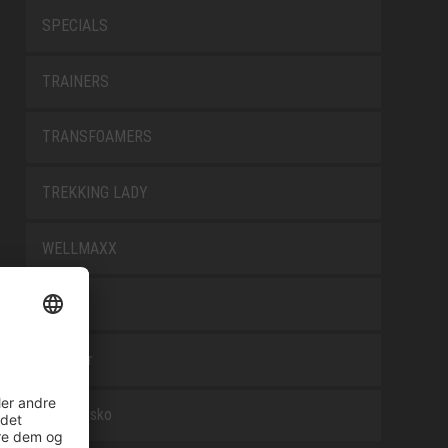
SPECIALS
TRAINERS
TRANSFOAMERS
TREKKING LADY
WELLMAXX
WHITE
Tilbehør
Arbejdssko