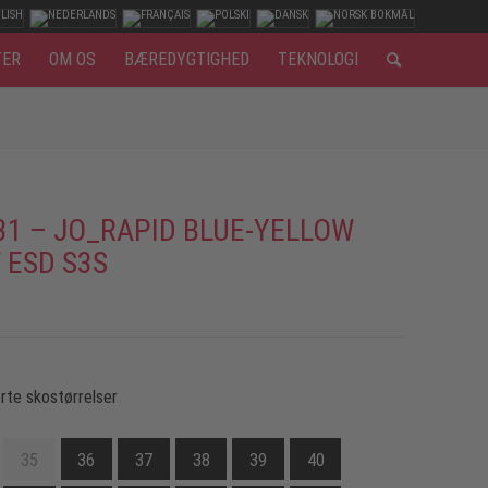
TER
OM OS
BÆREDYGTIGHED
TEKNOLOGI
31 – JO_RAPID BLUE-YELLOW
 ESD S3S
rte skostørrelser
35
36
37
38
39
40