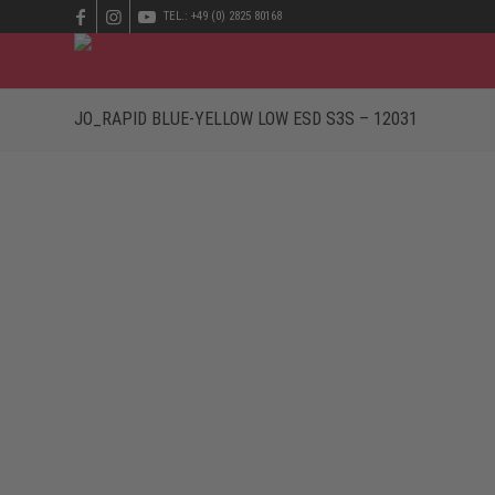
TEL.: +49 (0) 2825 80168
JO_RAPID BLUE-YELLOW LOW ESD S3S – 12031