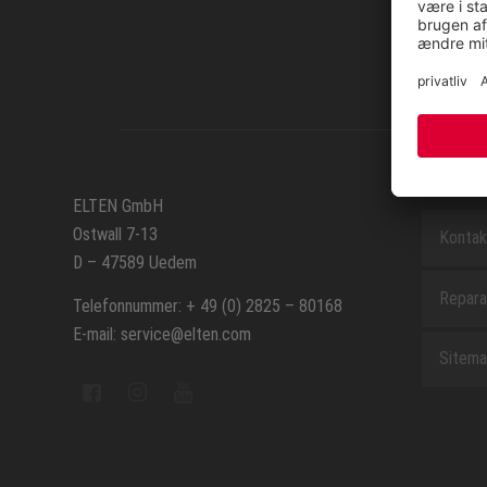
SERVIC
ELTEN GmbH
Ostwall 7-13
Kontak
D – 47589 Uedem
Repara
Telefonnummer: + 49 (0) 2825 – 80168
E-mail: service@elten.com
Sitem