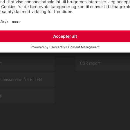
SAFEGUARD
E
OM OS
t
CSR report
tionsservice fra ELTEN
ap