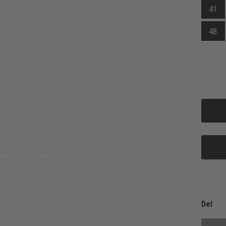
41
48
Del