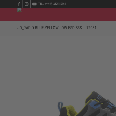
TEL.: +49 (0) 2825 80168
JO_RAPID BLUE-YELLOW LOW ESD S3S – 12031