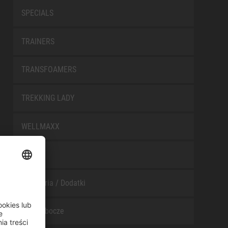
SPECIALS
TRAINERS
TRANSFOAMERS
TREKKING LADY
WELLMAXX
WHITE
Akcesoria / Dodatki
Buty robocze