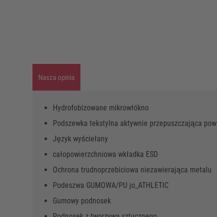
Nasza opinia
Hydrofobizowane mikrowłókno
Podszewka tekstylna aktywnie przepuszczająca pow
Język wyściełany
całopowierzchniowa wkładka ESD
Ochrona trudnoprzebiciowa niezawierająca metalu
Podeszwa GUMOWA/PU jo_ATHLETIC
Gumowy podnosek
Podnosek z tworzywa sztucznego