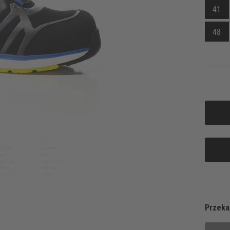
41
48
Przeka