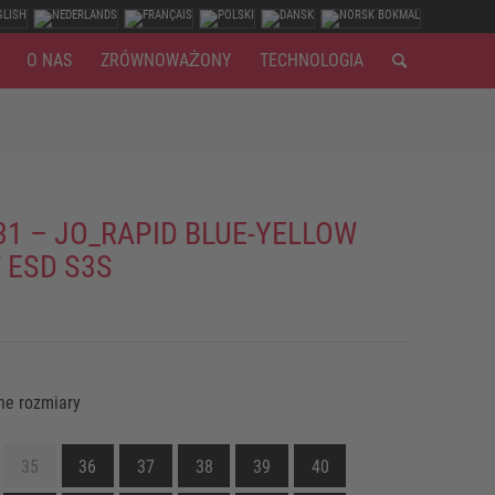
O NAS
ZRÓWNOWAŻONY
TECHNOLOGIA
31 – JO_RAPID BLUE-YELLOW
 ESD S3S
ne rozmiary
35
36
37
38
39
40