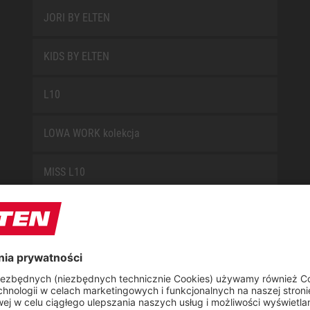
JORI BY ELTEN
KIDS BY ELTEN
L10
LOWA WORK kolekcja
MISS L10
NEW CLASSICS
NOVA
RETRO