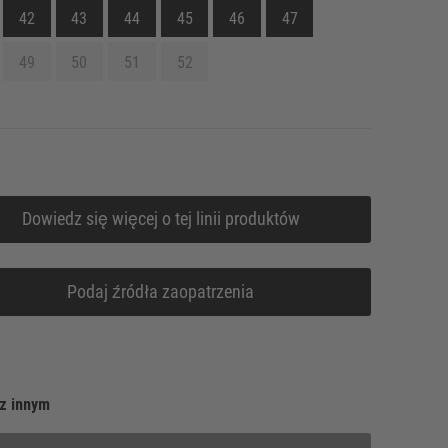
42
43
44
45
46
47
49
50
51
52
Dowiedz się więcej o tej linii produktów
Podaj źródła zaopatrzenia
z innym