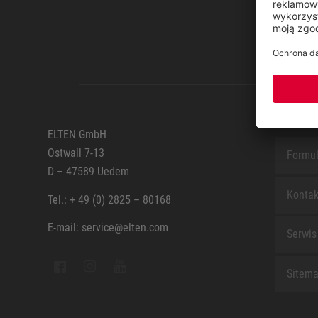
SERWI
ELTEN GmbH
Ostwall 7-13
Formul
D – 47589 Uedem
Kontak
Tel.: + 49 (0) 2825 – 80168
E-mail: service@elten.com
Serwis
Sitem