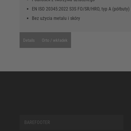
EN ISO 20345:2022 S3S FO/SR/HRO, typ A (półbuty)
Bez użycia metalu i skóry
Details
Orto / wkładek
BAREFOOTER