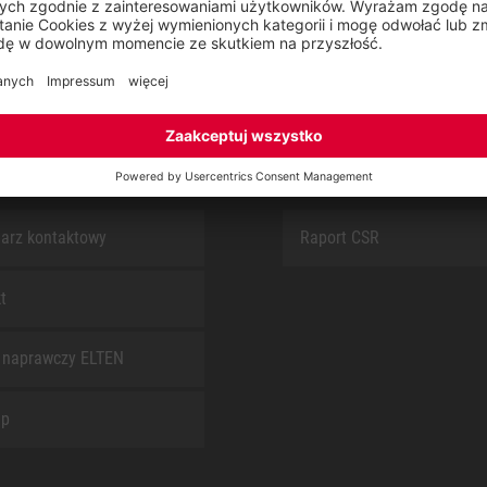
SAFEGUARD
S
O NAS
arz kontaktowy
Raport CSR
t
 naprawczy ELTEN
ap