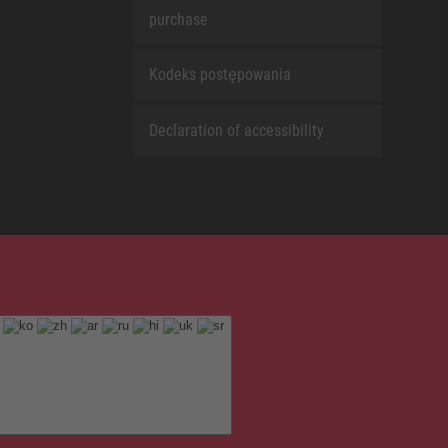
purchase
Kodeks postępowania
Declaration of accessibility