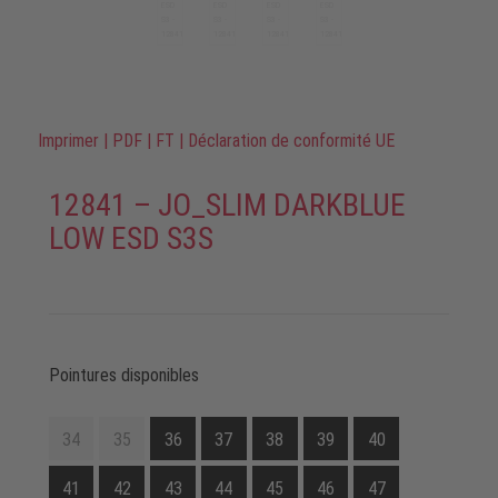
Imprimer
|
PDF
|
FT
|
Déclaration de conformité UE
12841 – JO_SLIM DARKBLUE
LOW ESD S3S
Pointures disponibles
34
35
36
37
38
39
40
41
42
43
44
45
46
47