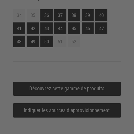
34
35
36
37
38
39
40
41
42
43
44
45
46
47
48
49
50
51
52
Découvrez cette gamme de produits
Indiquer les sources d‘approvisionnement