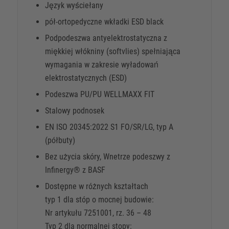
Język wyściełany
pół-ortopedyczne wkładki ESD black
Podpodeszwa antyelektrostatyczna z
miękkiej włókniny (softvlies) spełniająca
wymagania w zakresie wyładowań
elektrostatycznych (ESD)
Podeszwa PU/PU WELLMAXX FIT
Stalowy podnosek
EN ISO 20345:2022 S1 FO/SR/LG, typ A
(półbuty)
Bez użycia skóry, Wnetrze podeszwy z
Infinergy® z BASF
Dostępne w różnych kształtach
typ 1 dla stóp o mocnej budowie:
Nr artykułu 7251001, rz. 36 – 48
Typ 2 dla normalnej stopy: