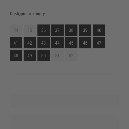
Dostępne rozmiary
34
35
36
37
38
39
40
41
42
43
44
45
46
47
48
49
50
51
52
Dowiedz się więcej o tej linii produktów
Podaj źródła zaopatrzenia