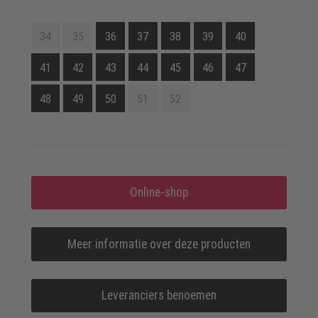
34
35
36
37
38
39
40
41
42
43
44
45
46
47
48
49
50
51
52
Online-shop
Meer informatie over deze producten
Leveranciers benoemen