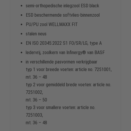
semi-orthopedische inlegzool ESD black
ESD beschermende softvlies-binnenzool
PU/PU zool WELLMAXX FIT
stalen neus
EN ISO 20345:2022 S1 FO/SR/LG, type A
ledervrij, zoolkern van Infinergy® van BASF
in verschillende pasvormen verkrijgbaar
typ 1 voor breede voeten: article no. 7251001,
mt. 36 – 48
typ 2 voor gemiddeld brede voeten: article no.
7251002,
mt. 36 – 50
typ 3 voor smallere voeten: article no.
7251003,
mt. 36 – 48