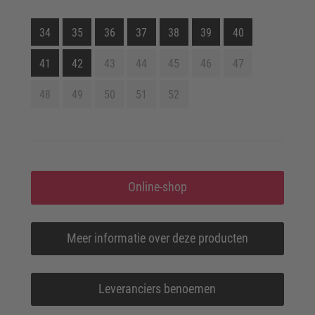
34
35
36
37
38
39
40
41
42
43
44
45
46
47
48
49
50
51
52
Online-shop
Meer informatie over deze producten
Leveranciers benoemen