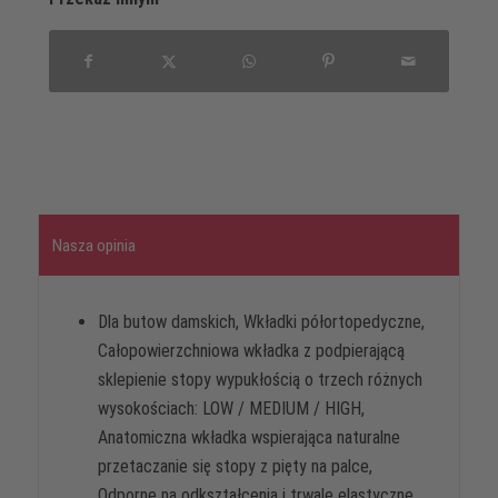
Nasza opinia
Dla butow damskich, Wkładki półortopedyczne,
Całopowierzchniowa wkładka z podpierającą
sklepienie stopy wypukłością o trzech różnych
wysokościach: LOW / MEDIUM / HIGH,
Anatomiczna wkładka wspierająca naturalne
przetaczanie się stopy z pięty na palce,
Odporne na odkształcenia i trwale elastyczne,