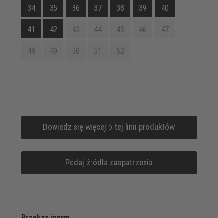
34
35
36
37
38
39
40
41
42
43
44
45
46
47
48
49
50
51
52
Dowiedz się więcej o tej linii produktów
Podaj źródła zaopatrzenia
Przekaz innym