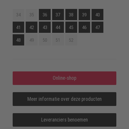
34
35
36
37
38
39
40
41
42
43
44
45
46
47
48
49
50
51
52
Online-shop
Meer informatie over deze producten
Leveranciers benoemen