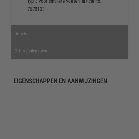
typ 3 voor smallere voeten: article no.
7678103
Details
Ortho / inlegzolen
EIGENSCHAPPEN EN AANWIJZINGEN