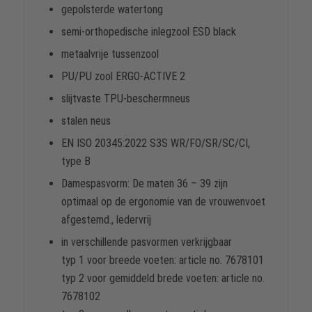
gepolsterde watertong
semi-orthopedische inlegzool ESD black
metaalvrije tussenzool
PU/PU zool ERGO-ACTIVE 2
slijtvaste TPU-beschermneus
stalen neus
EN ISO 20345:2022 S3S WR/FO/SR/SC/CI,
type B
Damespasvorm: De maten 36 – 39 zijn
optimaal op de ergonomie van de vrouwenvoet
afgestemd., ledervrij
in verschillende pasvormen verkrijgbaar
typ 1 voor breede voeten: article no. 7678101
typ 2 voor gemiddeld brede voeten: article no.
7678102