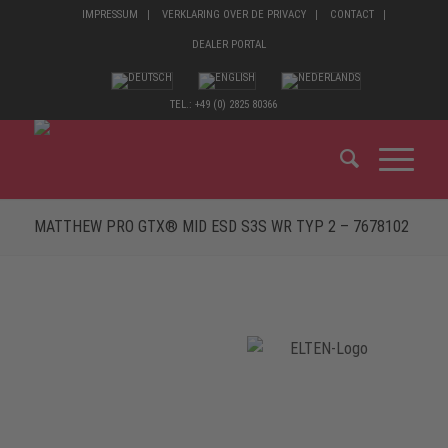
IMPRESSUM
VERKLARING OVER DE PRIVACY
CONTACT
DEALER PORTAL
TEL.: +49 (0) 2825 80366
MATTHEW PRO GTX® MID ESD S3S WR TYP 2 – 7678102