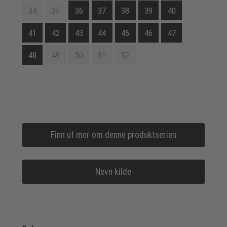
34
35
36
37
38
39
40
41
42
43
44
45
46
47
48
49
50
51
52
Finn ut mer om denne produktserien
Nevn kilde