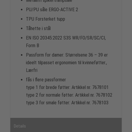
Metallfri spikertrampsåle
PU/PU såle ERGO-ACTIVE 2
TPU Forsterket tupp
Tåhette i stål
EN ISO 20345:2022 S3S WR/FO/SR/SC/CI,
Form B
Passform for damer: Størrelsene 36 – 39 er
ideelt tilpasset ergonomien til kvinneføtter.,
Lærfri
fås i flere passformer
type 1 for brede føtter: Artikkel nr. 7678101
type 2 for normale føtter: Artikkel nr. 7678102
type 3 for smale føtter: Artikkel nr. 7678103
Details