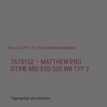
Skriv ut
|
PDF
|
TI
|
EU-konformitetserkläring
7678102 – MATTHEW PRO
GTX® MID ESD S3S WR TYP 2
Tilgjengelige skostørrelser