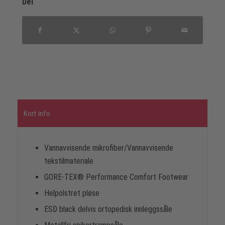
Del
Kort info
Vannavvisende mikrofiber/Vannavvisende
tekstilmateriale
GORE-TEX® Performance Comfort Footwear
Helpolstret pløse
ESD black delvis ortopedisk innleggssåle