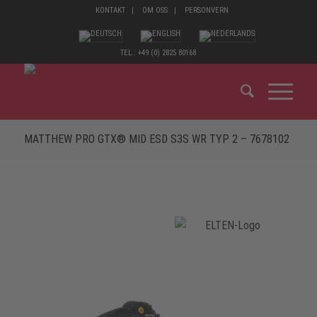
KONTAKT
OM OSS
PERSONVERN
TEL.: +49 (0) 2825 80168
MATTHEW PRO GTX® MID ESD S3S WR TYP 2 – 7678102