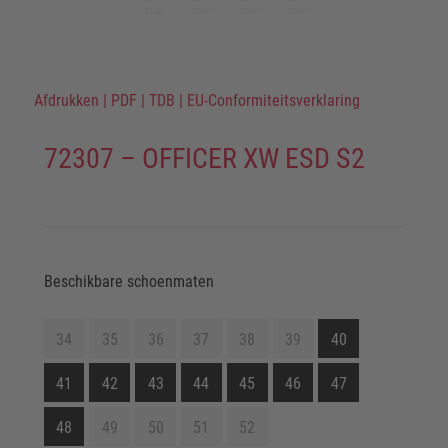
Afdrukken
|
PDF
|
TDB
|
EU-Conformiteitsverklaring
72307 – OFFICER XW ESD S2
Beschikbare schoenmaten
34
35
36
37
38
39
40
41
42
43
44
45
46
47
48
49
50
51
52