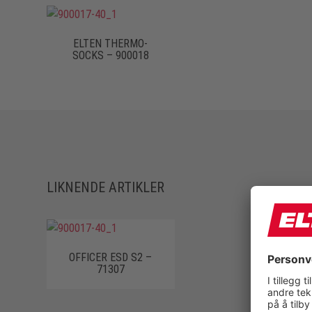
ELTEN THERMO-
SOCKS – 900018
LIKNENDE ARTIKLER
OFFICER ESD S2 –
71307