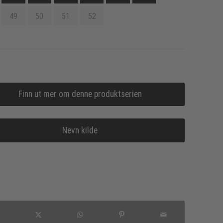
49
50
51
52
Finn ut mer om denne produktserien
Nevn kilde