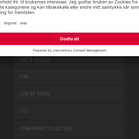
PRODUKTGRUPPER
FIRE & RESCUE
FUN
JORI BY ELTEN
L10
LOWA WORK COLLECTION