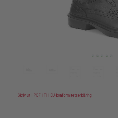
Skriv ut
|
PDF
|
TI
|
EU-konformitetserkläring