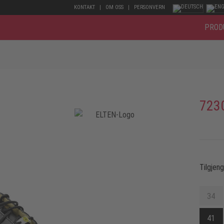
KONTAKT
OM OSS
PERSONVERN
PROD
723
Tilgjen
34
41