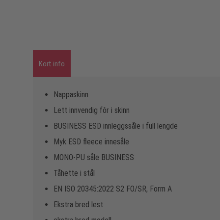
Kort info
Nappaskinn
Lett innvendig fôr i skinn
BUSINESS ESD innleggssåle i full lengde
Myk ESD fleece innesåle
MONO-PU såle BUSINESS
Tåhette i stål
EN ISO 20345:2022 S2 FO/SR, Form A
Ekstra bred lest