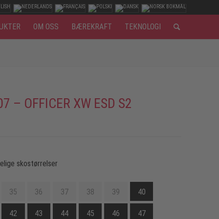
UKTER
OM OSS
BÆREKRAFT
TEKNOLOGI
07 – OFFICER XW ESD S2
gelige skostørrelser
35
36
37
38
39
40
42
43
44
45
46
47