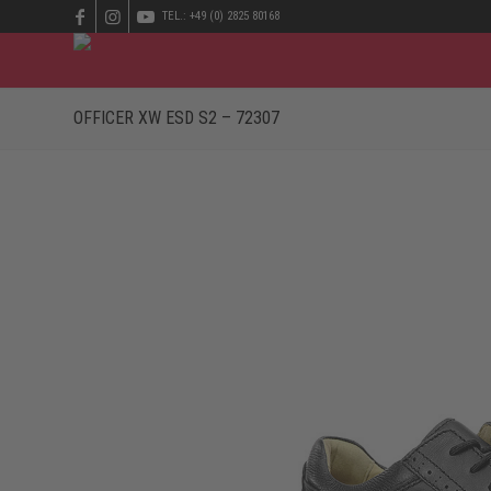
TEL.: +49 (0) 2825 80168
OFFICER XW ESD S2 – 72307