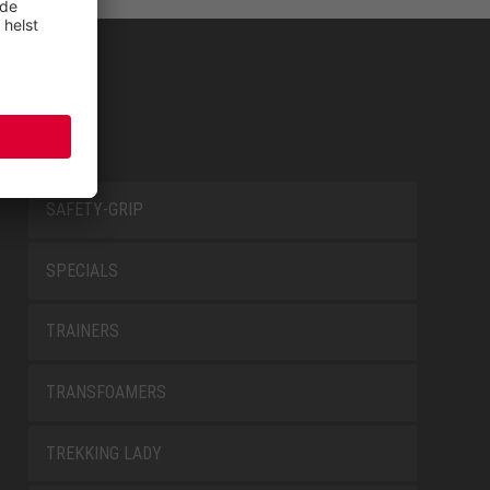
SAFETY-GRIP
SPECIALS
TRAINERS
TRANSFOAMERS
TREKKING LADY