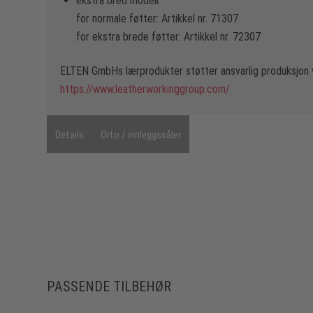
ekstra bred modell
for normale føtter: Artikkel nr. 71307
for ekstra brede føtter: Artikkel nr. 72307
ELTEN GmbHs lærprodukter støtter ansvarlig produksjon 
https://www.leatherworkinggroup.com/
Details
Orto / innleggssåler
PASSENDE TILBEHØR