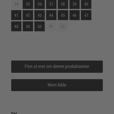
34
35
36
37
38
39
40
41
42
43
44
45
46
47
48
49
50
51
52
Finn ut mer om denne produktserien
Nevn kilde
Del