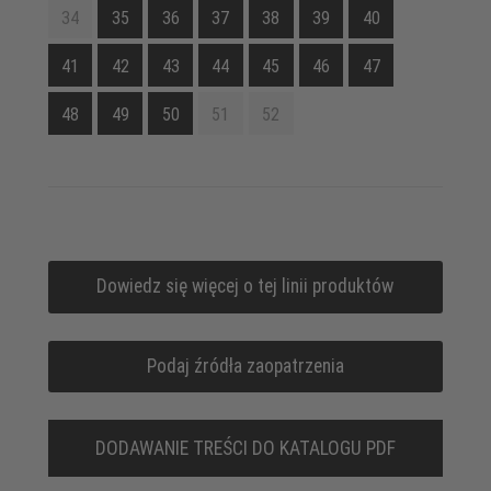
34
35
36
37
38
39
40
41
42
43
44
45
46
47
48
49
50
51
52
Dowiedz się więcej o tej linii produktów
Podaj źródła zaopatrzenia
DODAWANIE TREŚCI DO KATALOGU PDF