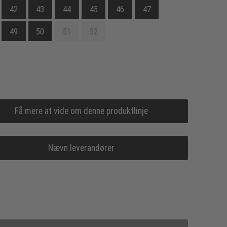
42
43
44
45
46
47
49
50
51
52
Få mere at vide om denne produktlinje
Nævn leverandører