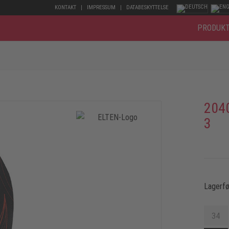
KONTAKT
IMPRESSUM
DATABESKYTTELSE
PRODUK
204
3
Lagerfø
34