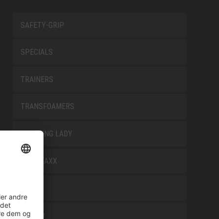
SAFETY-GRIP
SPECIALS
TRAINERS
TRANSFOAMERS
TREKKING LADY
WELLMAXX
WHITE
Tilbehør