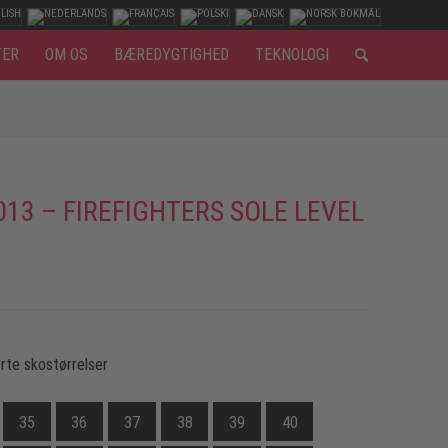
TER
OM OS
BÆREDYGTIGHED
TEKNOLOGI
013 – FIREFIGHTERS SOLE LEVEL
rte skostørrelser
35
36
37
38
39
40