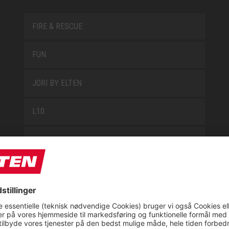
FIRE & RESCUE
FUN
JORI BY ELTEN
L10
LOWA WORK COLLECTION
MISS L10
NEW CLASSICS
NOVA