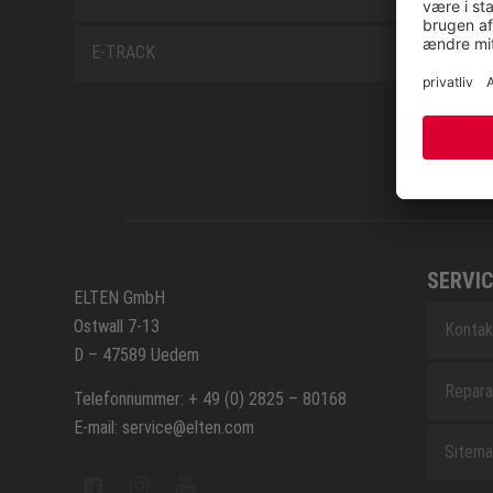
E-TRACK
SERVIC
ELTEN GmbH
Ostwall 7-13
Kontak
D – 47589 Uedem
Repara
Telefonnummer: + 49 (0) 2825 – 80168
E-mail: service@elten.com
Sitem