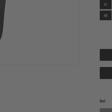
41
48
Del