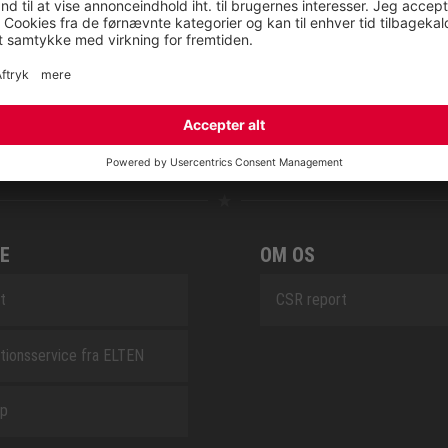
RETRO
SAFEGUARD
E
OM OS
t
CSR report
tionsservice fra ELTEN
ap