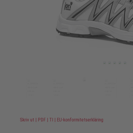
Skriv ut
|
PDF
|
TI
|
EU-konformitetserkläring