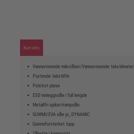
Kort info
Vannavvisende mikrofiber/Vannavvisende tekstilmater
Pustende tekstilfôr
Polstret pløse
ESD innleggssåle i full lengde
Metallfri spikertrampsåle
GUMMI/EVA såle jo_DYNAMIC
Gummiforsterket tupp
Tåhette i kompositt