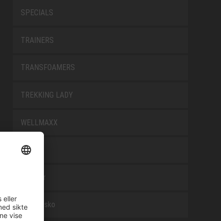
SPECIALS
TRAINERS
TRANSFOAMERS
TREKKING LADY
WELLMAXX
WHITE
Tilbehør
Arbeidssko