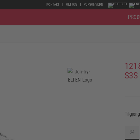
KONTAKT
OM OSS
PERSONVERN
PROD
121
S3S
Tilgjen
34