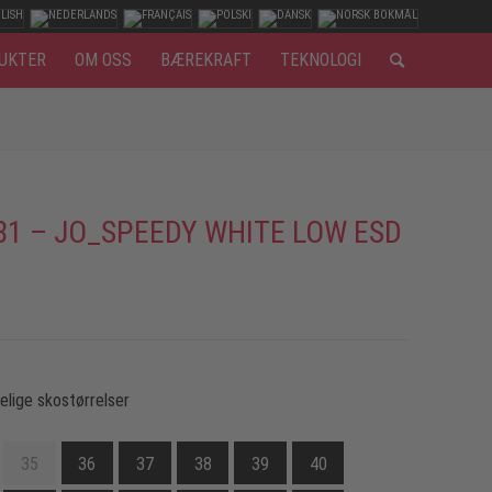
UKTER
OM OSS
BÆREKRAFT
TEKNOLOGI
81 – JO_SPEEDY WHITE LOW ESD
gelige skostørrelser
35
36
37
38
39
40