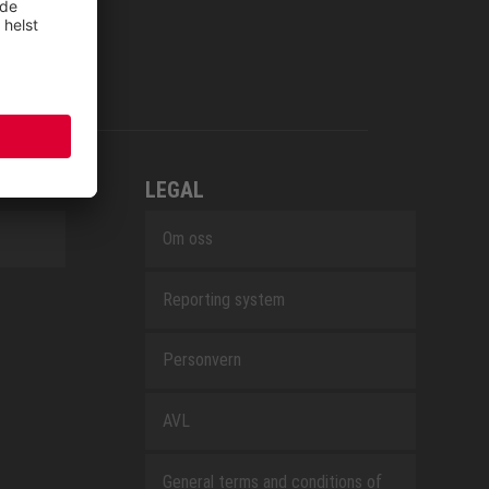
LEGAL
Om oss
Reporting system
Personvern
AVL
General terms and conditions of