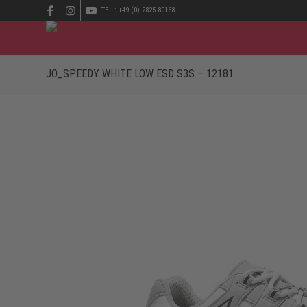
TEL.: +49 (0) 2825 80168
JO_SPEEDY WHITE LOW ESD S3S – 12181