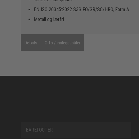
EN ISO 20345:2022 S3S FO/SR/SC/HRO, Form A
Metall og lærfri
Details
Orto / innleggssåler
BAREFOOTER