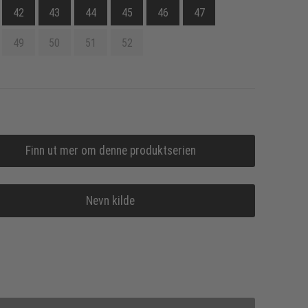
42
43
44
45
46
47
49
50
51
52
Finn ut mer om denne produktserien
Nevn kilde