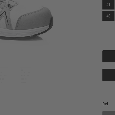
41
48
Del