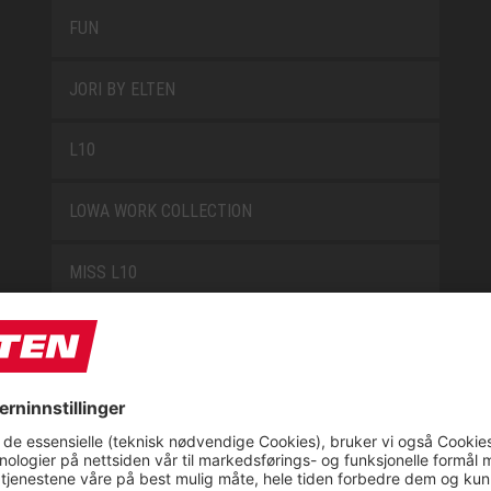
FUN
JORI BY ELTEN
L10
LOWA WORK COLLECTION
MISS L10
NEW CLASSICS
NOVA
RETRO