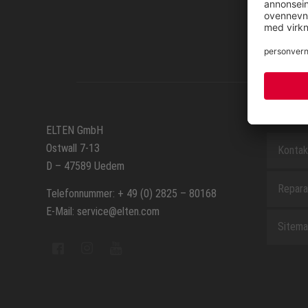
SERVIC
ELTEN GmbH
Ostwall 7-13
Kontak
D – 47589 Uedem
Repara
Telefonnummer: + 49 (0) 2825 – 80168
E-Mail: service@elten.com
Sitem