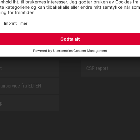
SAFEGUARD
E
OM OSS
t
CSR report
turservice fra ELTEN
ap