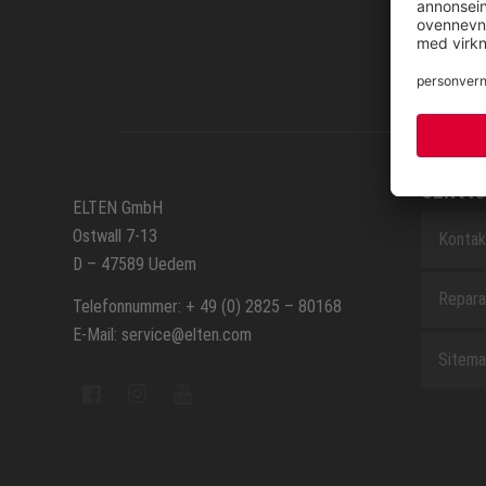
SERVIC
ELTEN GmbH
Ostwall 7-13
Kontak
D – 47589 Uedem
Repara
Telefonnummer: + 49 (0) 2825 – 80168
E-Mail: service@elten.com
Sitem