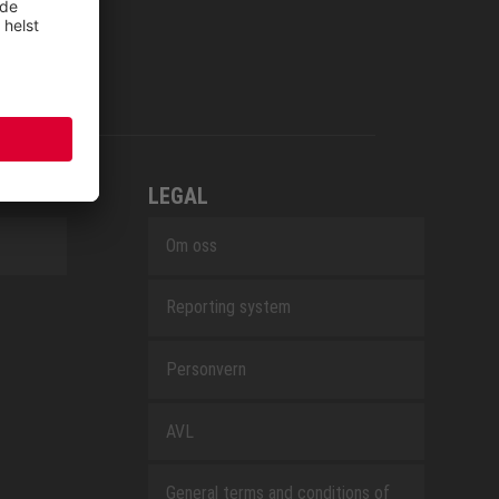
LEGAL
Om oss
Reporting system
Personvern
AVL
General terms and conditions of