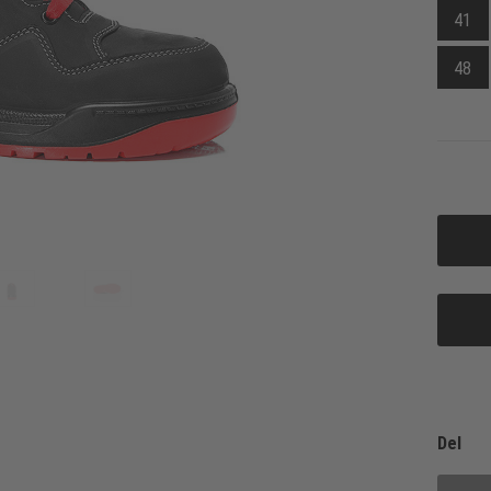
41
48
Del