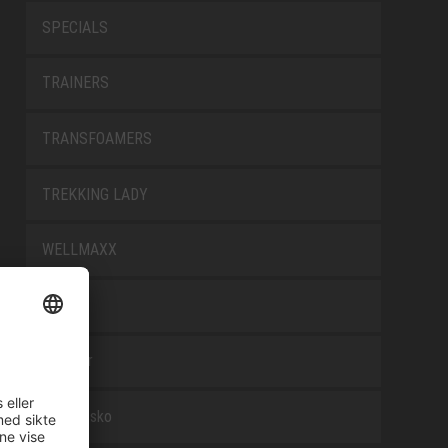
SPECIALS
TRAINERS
TRANSFOAMERS
TREKKING LADY
WELLMAXX
WHITE
Tilbehør
Arbeidssko