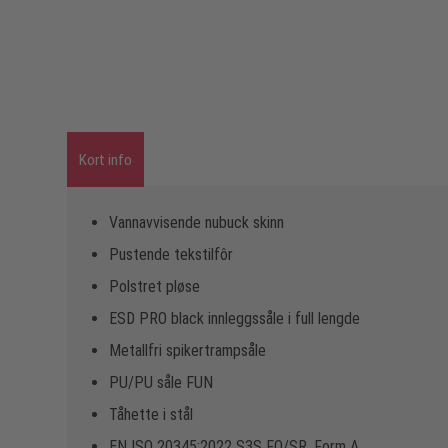
Kort info
Vannavvisende nubuck skinn
Pustende tekstilfôr
Polstret pløse
ESD PRO black innleggssåle i full lengde
Metallfri spikertrampsåle
PU/PU såle FUN
Tåhette i stål
EN ISO 20345:2022 S3S FO/SR, Form A