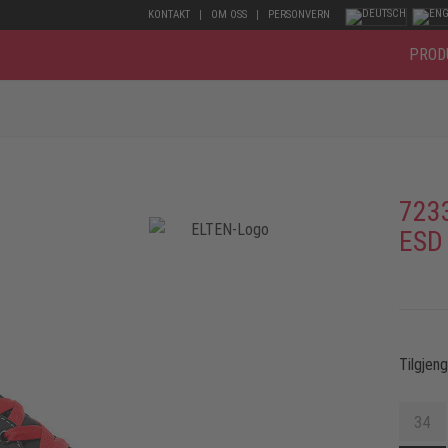
KONTAKT
OM OSS
PERSONVERN
PROD
723
ESD
Tilgjen
34