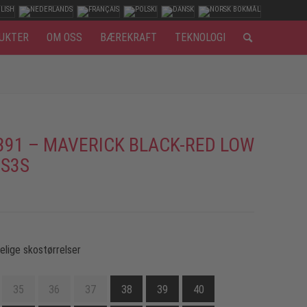
UKTER
OM OSS
BÆREKRAFT
TEKNOLOGI
391 – MAVERICK BLACK-RED LOW
 S3S
gelige skostørrelser
35
36
37
38
39
40