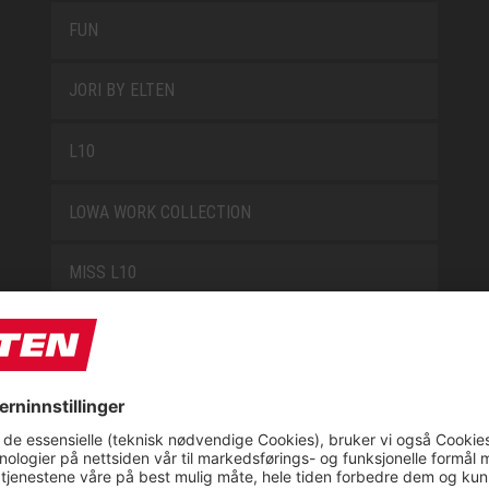
FUN
JORI BY ELTEN
L10
LOWA WORK COLLECTION
MISS L10
NEW CLASSICS
NOVA
RETRO