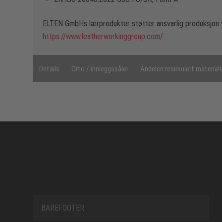
ELTEN GmbHs lærprodukter støtter ansvarlig produksjon 
https://www.leatherworkinggroup.com/
Details
Orto / innleggssåler
Andelen resirkulert material
BAREFOOTER