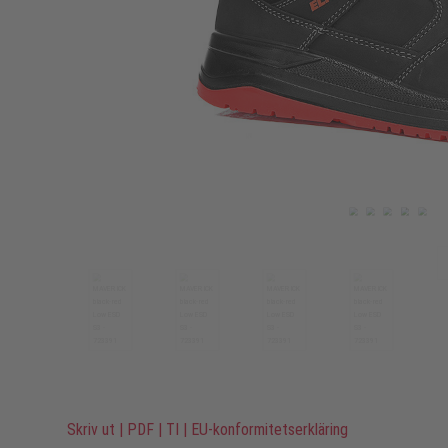
Skriv ut
|
PDF
|
TI
|
EU-konformitetserkläring