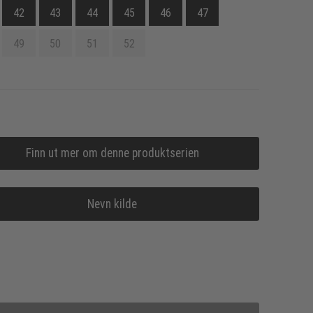
42
43
44
45
46
47
49
50
51
52
Finn ut mer om denne produktserien
Nevn kilde