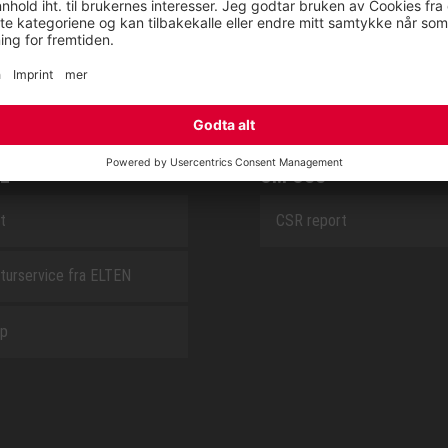
SAFEGUARD
E
OM OSS
t
CSR report
turservice fra ELTEN
ap