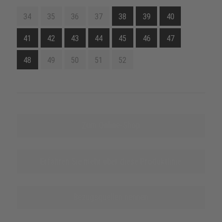
34
35
36
37
38
39
40
41
42
43
44
45
46
47
48
49
50
51
52
Zum Online-Shop
Erfahren Sie mehr über diese Produktlinie
Bezugsquellen nennen