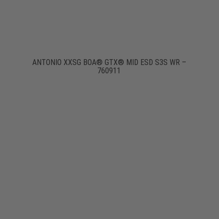
ANTONIO XXSG BOA® GTX® MID ESD S3S WR –
760911