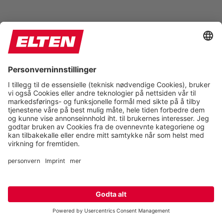
TERENCE XXG PRO GTX® BLACK LOW ESD S3 –
728651
TERENCE XXG PRO GTX® BLACK MID ESD S3 –
768651
THELON XXG GTX® BROWN LOW ESD S3 – 728611