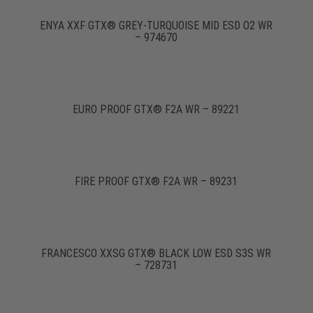
ENYA XXF GTX® GREY-TURQUOISE MID ESD O2 WR
– 974670
EURO PROOF GTX® F2A WR – 89221
FIRE PROOF GTX® F2A WR – 89231
FRANCESCO XXSG GTX® BLACK LOW ESD S3S WR
– 728731