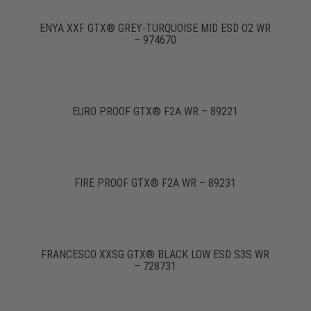
ENYA XXF GTX® GREY-TURQUOISE MID ESD O2 WR
– 974670
EURO PROOF GTX® F2A WR – 89221
FIRE PROOF GTX® F2A WR – 89231
FRANCESCO XXSG GTX® BLACK LOW ESD S3S WR
– 728731