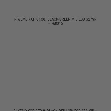
RIWEMO XXP GTX® BLACK-GREEN MID ESD S2 WR
– 768015
RIWEMO XXP GTX® BLACK-RED LOW ESD S3S WR –