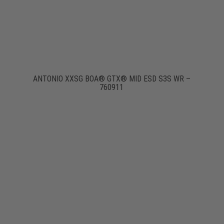
ANTONIO XXSG BOA® GTX® MID ESD S3S WR –
760911