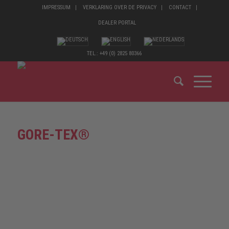
IMPRESSUM
VERKLARING OVER DE PRIVACY
CONTACT
DEALER PORTAL
TEL.: +49 (0) 2825 80366
GORE-TEX®