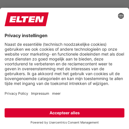
STEFANO XXSG BOA® GTX® BLACK-BLUE LOW ESD
S3S WR – 728751
STEFANO XXSG BOA® GTX® BLACK-BLUE MID ESD
S3S WR – 768751
STEWART XXG PRO GTX® BLACK-GREEN LOW ESD
S3 – 728661