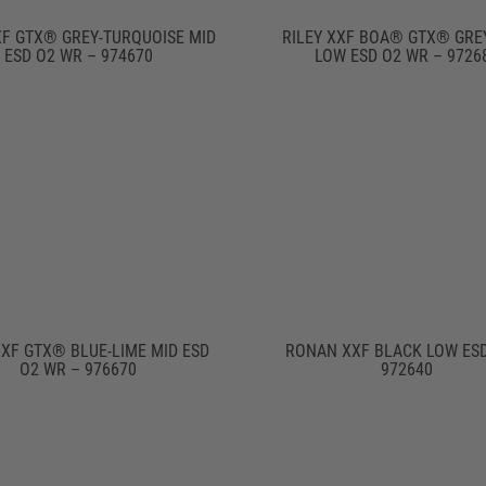
XF GTX® GREY-TURQUOISE MID
RILEY XXF BOA® GTX® GRE
ESD O2 WR – 974670
LOW ESD O2 WR – 9726
XXF GTX® BLUE-LIME MID ESD
RONAN XXF BLACK LOW ESD
O2 WR – 976670
972640