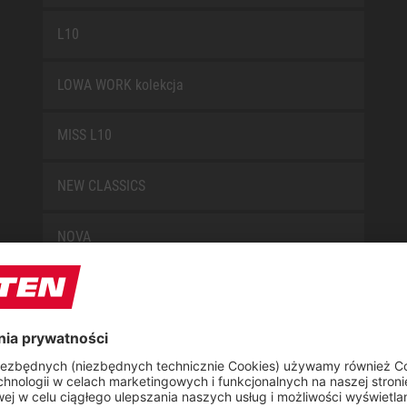
L10
LOWA WORK kolekcja
MISS L10
NEW CLASSICS
NOVA
RETRO
SAFEGUARD