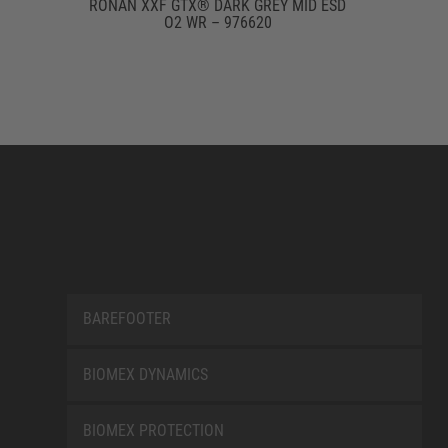
RONAN XXF GTX® DARK GREY MID ESD
O2 WR – 976620
BAREFOOTER
BIOMEX DYNAMICS
BIOMEX PROTECTION