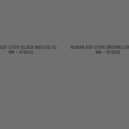
XXF GTX® BLACK MID ESD O2
RONAN XXF GTX® BROWN LOW
WR – 976610
WR – 972630