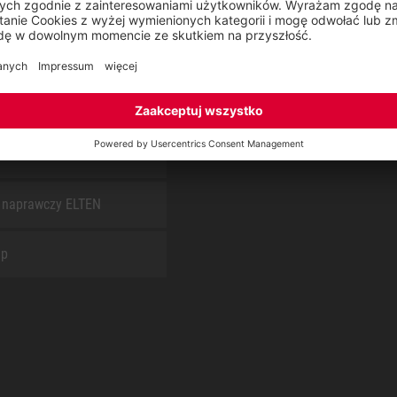
S
O NAS
arz kontaktowy
Raport CSR
t
 naprawczy ELTEN
ap