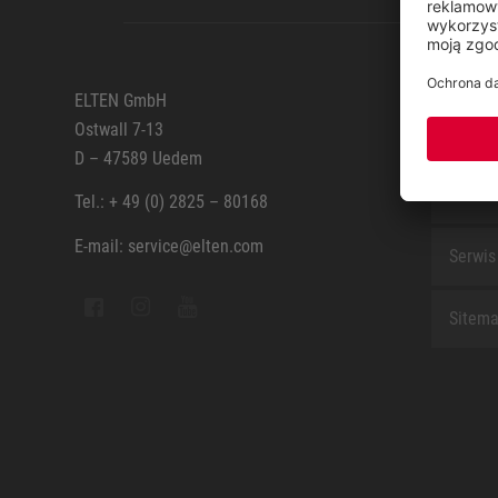
SERWI
ELTEN GmbH
Ostwall 7-13
Formul
D – 47589 Uedem
Kontak
Tel.: + 49 (0) 2825 – 80168
E-mail: service@elten.com
Serwis
Sitem