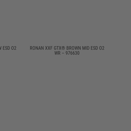
 ESD O2
RONAN XXF GTX® BROWN MID ESD O2
WR – 976630