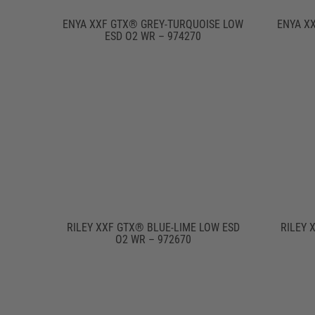
ENYA XXF GTX® GREY-TURQUOISE LOW
ENYA X
ESD O2 WR – 974270
RILEY XXF GTX® BLUE-LIME LOW ESD
RILEY 
O2 WR – 972670