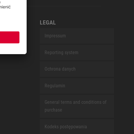
LEGAL
Impressum
Reporting system
Ochrona danych
Regulamin
General terms and conditions of
purchase
Kodeks postępowania