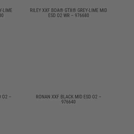
Y-LIME
RILEY XXF BOA® GTX® GREY-LIME MID
80
ESD O2 WR – 976680
 O2 –
RONAN XXF BLACK MID ESD O2 –
976640