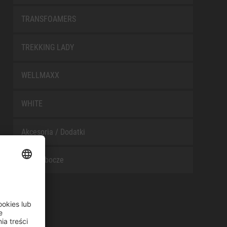
TRANSFOAMERS
TREKKING LADY
WELLMAXX
WHITE
Akcesoria / Dodatki
Buty robocze