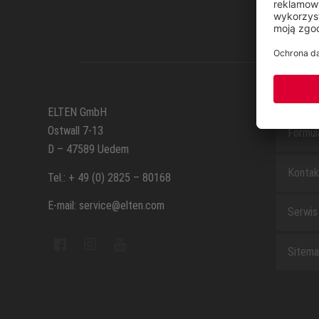
SERWI
ELTEN GmbH
Ostwall 7-13
Formul
D – 47589 Uedem
Kontak
Tel.: + 49 (0) 2825 – 80168
E-mail: service@elten.com
Serwis
Sitem