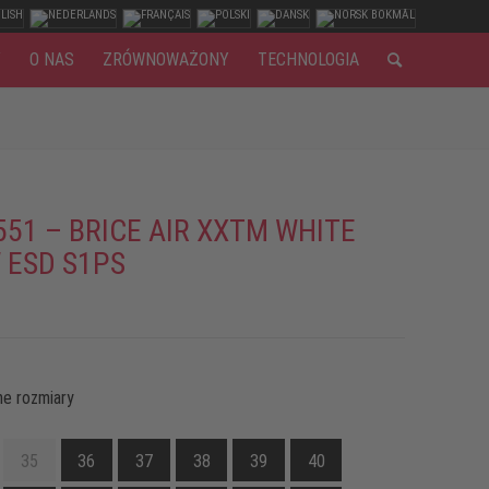
Y
O NAS
ZRÓWNOWAŻONY
TECHNOLOGIA
551 – BRICE AIR XXTM WHITE
 ESD S1PS
e rozmiary
35
36
37
38
39
40