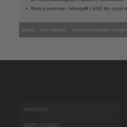
Wnetrze podeszwy z Infinergy® z BASF, Bez użycia me
Details
Orto / wkładek
Zawartości materiałów z recykli
BAREFOOTER
BIOMEX DYNAMICS