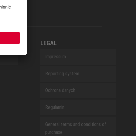
LEGAL
Impressum
Reporting system
Ochrona danych
Regulamin
General terms and conditions of
purchase