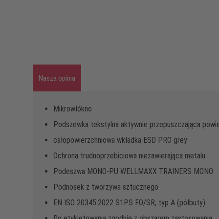
Nasza opinia
Mikrowłókno
Podszewka tekstylna aktywnie przepuszczająca powi
całopowierzchniowa wkładka ESD PRO grey
Ochrona trudnoprzebiciowa niezawierająca metalu
Podeszwa MONO-PU WELLMAXX TRAINERS MONO
Podnosek z tworzywa sztucznego
EN ISO 20345:2022 S1PS FO/SR, typ A (półbuty)
Do etykietowania zgodnie z obszarem zastosowania