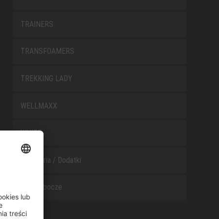
TRAINERS
TRANSFOAMERS
TREKKING LADY
WELLMAXX
WHITE
Akcesoria / Dodatki
Buty robocze