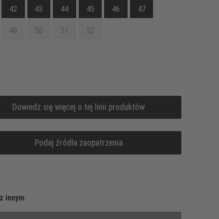
42
43
44
45
46
47
49
50
51
52
Dowiedz się więcej o tej linii produktów
Podaj źródła zaopatrzenia
z innym