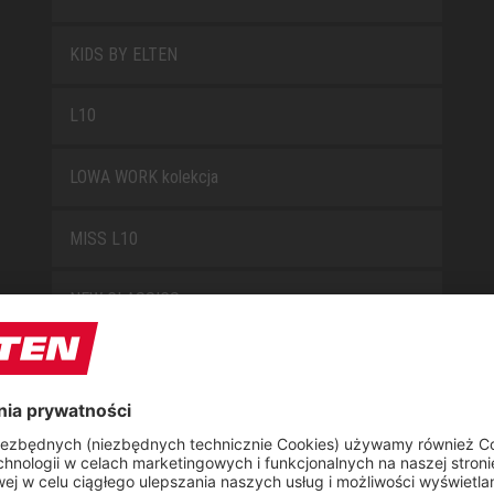
KIDS BY ELTEN
L10
LOWA WORK kolekcja
MISS L10
NEW CLASSICS
NOVA
RETRO
SAFEGUARD