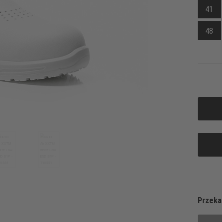
41
48
Przeka