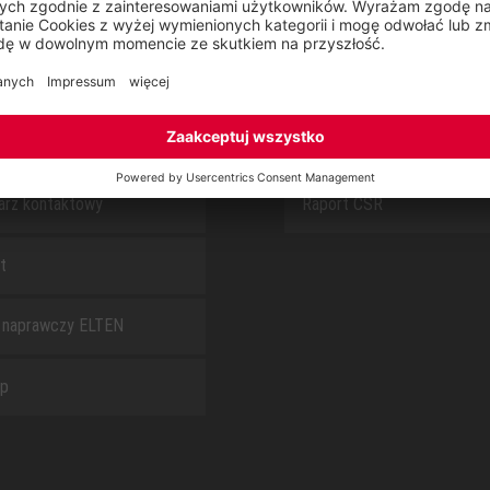
S
O NAS
arz kontaktowy
Raport CSR
t
 naprawczy ELTEN
ap