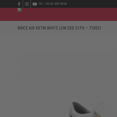
TEL.: +49 (0) 2825 80168
BRICE AIR XXTM WHITE LOW ESD S1PS – 710551